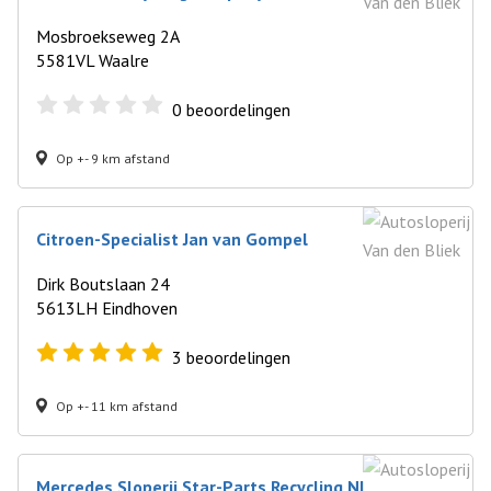
Mosbroekseweg 2A
5581VL Waalre
0
beoordelingen
Op +- 9 km afstand
Citroen-Specialist Jan van Gompel
Dirk Boutslaan 24
5613LH Eindhoven
3
beoordelingen
Op +- 11 km afstand
Mercedes Sloperij Star-Parts Recycling NL