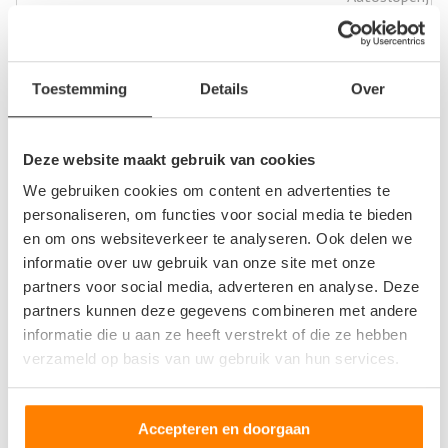
Biggelaar Motordemontage
Staarten 6 04
5281PL Boxtel
Toestemming
Details
Over
1
beoordeling
Deze website maakt gebruik van cookies
Op +- 15 km afstand
We gebruiken cookies om content en advertenties te
personaliseren, om functies voor social media te bieden
Autodemontage- en bergingsbedrijf Mettler BV
en om ons websiteverkeer te analyseren. Ook delen we
informatie over uw gebruik van onze site met onze
Rooiseweg 12
partners voor social media, adverteren en analyse. Deze
5481SJ Schijndel
partners kunnen deze gegevens combineren met andere
informatie die u aan ze heeft verstrekt of die ze hebben
0
beoordelingen
verzameld op basis van uw gebruik van hun services.
Op +- 19 km afstand
Accepteren en doorgaan