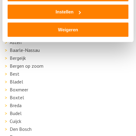
Autosloperij in de buurt van Wintelre
Instellen
Achtmaal
Alphen-Chaam
Weigeren
Andel
Asten
Baarle-Nassau
Bergeijk
Bergen op zoom
Best
Bladel
Boxmeer
Boxtel
Breda
Budel
Cuijck
Den Bosch