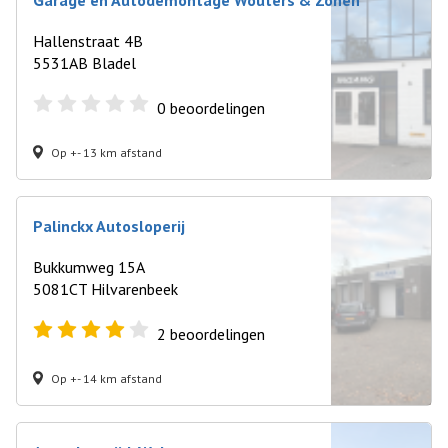
Garage en Autodemontage Wouters & Zonen
Hallenstraat 4B
5531AB Bladel
0
beoordelingen
Op +- 13 km afstand
Palinckx Autosloperij
Bukkumweg 15A
5081CT Hilvarenbeek
2
beoordelingen
Op +- 14 km afstand