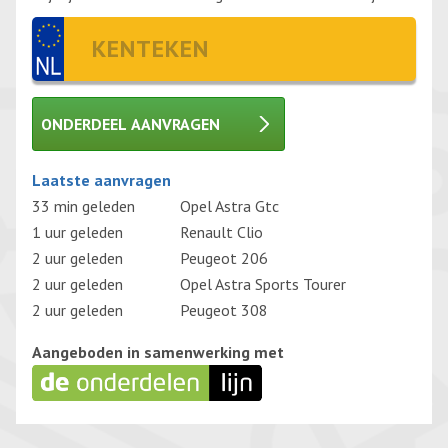
ONDERDEEL AANVRAGEN
Gelieve dit veld leeg te laten.
Laatste aanvragen
33 min geleden
Opel Astra Gtc
1 uur geleden
Renault Clio
2 uur geleden
Peugeot 206
2 uur geleden
Opel Astra Sports Tourer
2 uur geleden
Peugeot 308
Aangeboden in samenwerking met