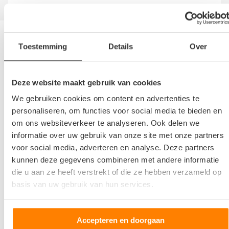
Andere autosloperijen in de buurt
Toestemming
Details
Over
Bent u op zoek naar een andere autosloperij, autosloop of
autodemontagebedrijf in de buurt van Autosloperij De
Deze website maakt gebruik van cookies
Kinderen? Hieronder vind u een overzicht van autosloperijen in
We gebruiken cookies om content en advertenties te
Geldrop
,
Noord-brabant
. Deze bedrijven kunnen u helpen als u
personaliseren, om functies voor social media te bieden en
uw sloopauto wilt verkopen of als u tweedehands of
om ons websiteverkeer te analyseren. Ook delen we
gebruikte auto onderdelen wilt aanschaffen.
informatie over uw gebruik van onze site met onze partners
voor social media, adverteren en analyse. Deze partners
kunnen deze gegevens combineren met andere informatie
Sloopauto ophaalservice
die u aan ze heeft verstrekt of die ze hebben verzameld op
Regio Noord-brabant
basis van uw gebruik van hun services.
Bel direct 06 299 666 24
Accepteren en doorgaan