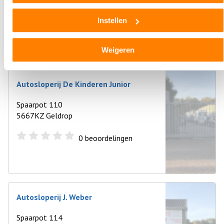
Gebruikte auto onderdelen
Instellen
Regio Noord-brabant
Onderdeel aanvragen
Weigeren
Autosloperij De Kinderen Junior
Spaarpot 110
5667KZ Geldrop
0
beoordelingen
Autosloperij J. Weber
Spaarpot 114