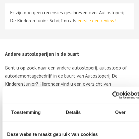
Er zijn nog geen recensies geschreven over Autosloperij
De Kinderen Junior. Schrijf nu als
eerste een review!
Andere autosloperijen in de buurt
Bent u op zoek naar een andere autosloperij, autosloop of
autodemontagebedrijf in de buurt van Autosloperij De
Kinderen Junior? Hieronder vind u een overzicht van
autosloperijen in
Geldrop
,
Noord-brabant
. Deze bedrijven
kunnen u helpen als u uw sloopauto wilt verkopen of als u
tweedehands of gebruikte auto onderdelen wilt aanschaffen.
Toestemming
Details
Over
Sloopauto ophaalservice
Deze website maakt gebruik van cookies
Regio Noord-brabant