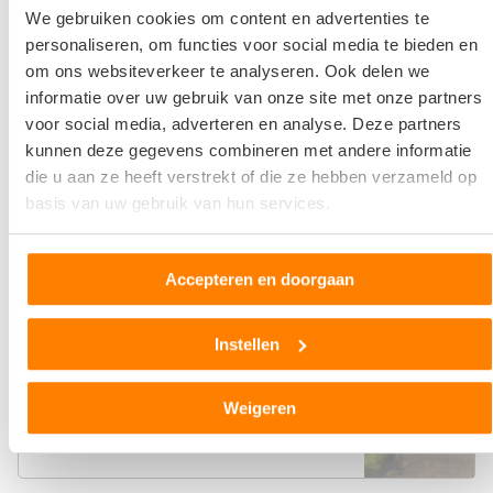
We gebruiken cookies om content en advertenties te
Bel direct 06 299 666 24
personaliseren, om functies voor social media te bieden en
om ons websiteverkeer te analyseren. Ook delen we
informatie over uw gebruik van onze site met onze partners
Gebruikte auto onderdelen
voor social media, adverteren en analyse. Deze partners
Regio Noord-brabant
kunnen deze gegevens combineren met andere informatie
die u aan ze heeft verstrekt of die ze hebben verzameld op
Onderdeel aanvragen
basis van uw gebruik van hun services.
Autosloperij J. Weber
Accepteren en doorgaan
Spaarpot 114
Instellen
5667KZ Geldrop
23
beoordelingen
Weigeren