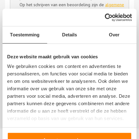
Op het schrijven van een beoordeling zijn de
algemene
voorwaarden
en de
disclaimer
van NoQ B.V. van
overeenkomstige toepassing.
Toestemming
Details
Over
Deze website maakt gebruik van cookies
Edwin
We gebruiken cookies om content en advertenties te
personaliseren, om functies voor social media te bieden
16 mei 2019
en om ons websiteverkeer te analyseren. Ook delen we
informatie over uw gebruik van onze site met onze
partners voor social media, adverteren en analyse. Deze
veel onderdelen goede prijzen en relaxte gast.
partners kunnen deze gegevens combineren met andere
en ook nog leuke motoren in de aanbieding.
informatie die u aan ze heeft verstrekt of die ze hebben
verzameld op basis van uw gebruik van hun services.