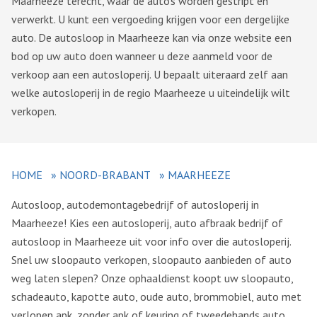
Maarheeze terecht, waar de auto’s worden gestript en
verwerkt. U kunt een vergoeding krijgen voor een dergelijke
auto. De autosloop in Maarheeze kan via onze website een
bod op uw auto doen wanneer u deze aanmeld voor de
verkoop aan een autosloperij. U bepaalt uiteraard zelf aan
welke autosloperij in de regio Maarheeze u uiteindelijk wilt
verkopen.
HOME
»
NOORD-BRABANT
»
MAARHEEZE
Autosloop, autodemontagebedrijf of autosloperij in
Maarheeze! Kies een autosloperij, auto afbraak bedrijf of
autosloop in Maarheeze uit voor info over die autosloperij.
Snel uw sloopauto verkopen, sloopauto aanbieden of auto
weg laten slepen? Onze ophaaldienst koopt uw sloopauto,
schadeauto, kapotte auto, oude auto, brommobiel, auto met
verlopen apk, zonder apk of keuring of tweedehands auto