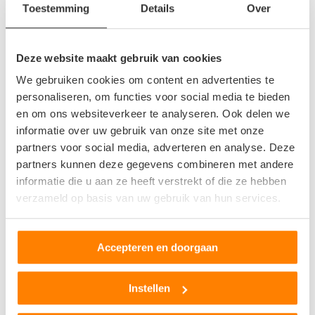
Toestemming
Details
Over
Kersbergenstraat 8
5654LZ Eindhoven
Deze website maakt gebruik van cookies
1
beoordeling
We gebruiken cookies om content en advertenties te
personaliseren, om functies voor social media te bieden
Op +- 17 km afstand
en om ons websiteverkeer te analyseren. Ook delen we
informatie over uw gebruik van onze site met onze
partners voor social media, adverteren en analyse. Deze
Autobedrijf T. Weber & Zn
partners kunnen deze gegevens combineren met andere
Beemdweg 8
informatie die u aan ze heeft verstrekt of die ze hebben
5705BJ Helmond
verzameld op basis van uw gebruik van hun services.
0
beoordelingen
Accepteren en doorgaan
Op +- 17 km afstand
Instellen
Keijzer Autodemontage