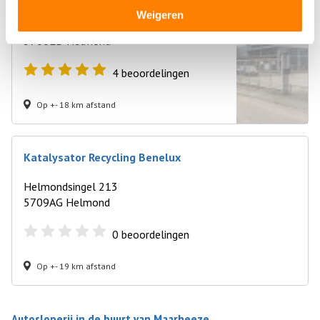
Weigeren
Kanaaldijk Zuid West 1
5706LD Helmond
4
beoordelingen
Op +- 18 km afstand
Katalysator Recycling Benelux
Helmondsingel 213
5709AG Helmond
0
beoordelingen
Op +- 19 km afstand
Autosloperij in de buurt van Maarheeze