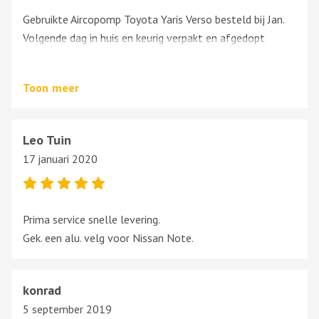
Gebruikte Aircopomp Toyota Yaris Verso besteld bij Jan.
Volgende dag in huis en keurig verpakt en afgedopt
omdat vocht dodelijk is voor dit systeem.
Gemonteerd en werkt prima.
Toon
meer
Ik zou zeggen, Top Bedrijf en bedankt Jan Relder.
Met vriendelijke groet,
Leo Tuin
Rob Speijk
17 januari 2020
Prima service snelle levering.
Gek. een alu. velg voor Nissan Note.
konrad
5 september 2019