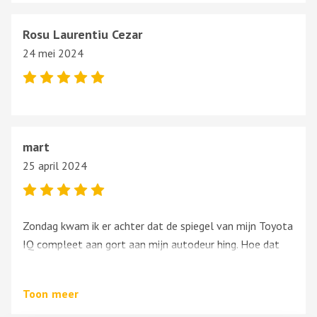
Rosu Laurentiu Cezar
24 mei 2024
mart
25 april 2024
Zondag kwam ik er achter dat de spiegel van mijn Toyota
IQ compleet aan gort aan mijn autodeur hing. Hoe dat
precies is gebeurd is onbekend, maar ermee doorrijden
was echt geen optie. Dus op zoek naar een ´nieuwe´
Toon
meer
(gebruikte natuurlijk) spiegel,