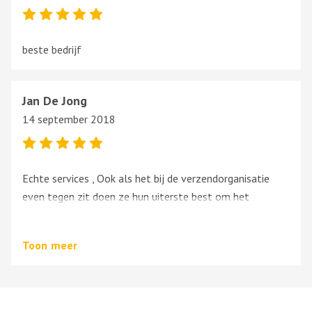
beste bedrijf
Jan De Jong
14 september 2018
Echte services , Ook als het bij de verzendorganisatie
even tegen zit doen ze hun uiterste best om het
bestelde onderdeel afgeleverd te krijgen. Grote
onderdelen zorgvuldig verpakt.
Toon
meer