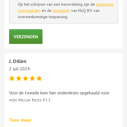
Op het schrijven van een beoordeling zijn de
algemene
voorwaarden
en de
disclaimer
van NoQ B.V. van
overeenkomstige toepassing.
J. Dillen
2 juli 2024
Voor de tweede keer hier onderdelen opgehaald voor
mijn Nissan Note E12.
Relder parts heeft snel gereageerd op mijn
onderdelenvraag.
Toon
meer
Bedankt voor de goede snelle service!