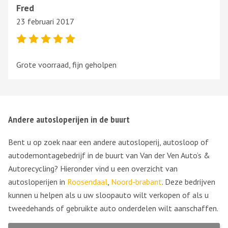
Fred
aangekomen chauffeur zou als hij bij de volgende klant.
23 februari 2017
Net voor 10.00 sms met vrijwaringscode gekregen. Dit
heeft me alleen maar gekost! Had beter naar de
dichtsbijzijnde sloop kunnen rijden had ik nog minimaal
50 euro gekregen.
Grote voorraad, fijn geholpen
Andere autosloperijen in de buurt
Bent u op zoek naar een andere autosloperij, autosloop of
autodemontagebedrijf in de buurt van Van der Ven Auto’s &
Autorecycling? Hieronder vind u een overzicht van
autosloperijen in
Roosendaal
,
Noord-brabant
. Deze bedrijven
kunnen u helpen als u uw sloopauto wilt verkopen of als u
tweedehands of gebruikte auto onderdelen wilt aanschaffen.