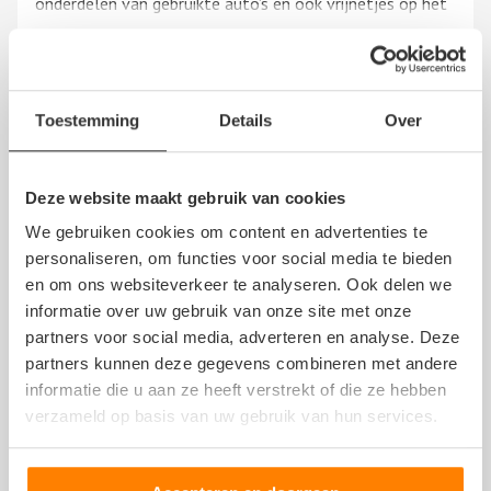
onderdelen van gebruikte auto’s en ook vrijnetjes op het
terein ziet er leuk en vrij schoon.uit voor een auto
gebruikte onderdelen tehalen ik zeg gazodoor
Toon
meer
Toestemming
Details
Over
Edwin
13 april 2021
Deze website maakt gebruik van cookies
We gebruiken cookies om content en advertenties te
personaliseren, om functies voor social media te bieden
Als je daar 1e keer heen moet,even zoeken naar doe-het-
en om ons websiteverkeer te analyseren. Ook delen we
zelf onderdelen-sloop Venyard!
informatie over uw gebruik van onze site met onze
partners voor social media, adverteren en analyse. Deze
* Venyard( Spectrum 75,4706 NM Roosendaal)en Van der
partners kunnen deze gegevens combineren met andere
Ven Auto’s ( Ettenseweg 76,4706 PB Roosendaal )Liggen
Toon
meer
informatie die u aan ze heeft verstrekt of die ze hebben
niet direct naast elkaar !
verzameld op basis van uw gebruik van hun services.
Wel netjes gedaan dat Venyard met vak indeling en ook
fijn automerken/modellen bij elkaar!
P. Kuiper