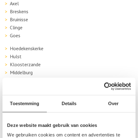
Axel
Breskens
Bruinisse
Clinge
Goes
Hoedekenskerke
Hulst
Kloosterzande
Middelburg
Oosterland
s-Heer Arendskerke
Serooskerke
Toestemming
Details
Over
Sluiskil
Terneuzen
Vlissingen
Deze website maakt gebruik van cookies
We gebruiken cookies om content en advertenties te