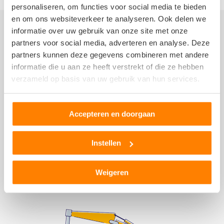
personaliseren, om functies voor social media te bieden
en om ons websiteverkeer te analyseren. Ook delen we
informatie over uw gebruik van onze site met onze
Autosloperij informatie
partners voor social media, adverteren en analyse. Deze
(Stroom)verdeler
partners kunnen deze gegevens combineren met andere
informatie die u aan ze heeft verstrekt of die ze hebben
Voorbumper
verzameld op basis van uw gebruik van hun services.
Zonneklep
Stuurhuishoes
Portier
Accepteren en doorgaan
Passagiersstoel
Gasklep
Instellen
Dashboard
Reservewiel, reserveband of thuiskomer
Weigeren
Meer berichten over autosloperijen >>