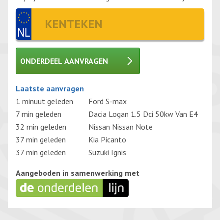
ONDERDEEL AANVRAGEN
Gelieve dit veld leeg te laten.
Laatste aanvragen
1 minuut geleden
Ford S-max
7 min geleden
Dacia Logan 1.5 Dci 50kw Van E4
32 min geleden
Nissan Nissan Note
37 min geleden
Kia Picanto
37 min geleden
Suzuki Ignis
Aangeboden in samenwerking met