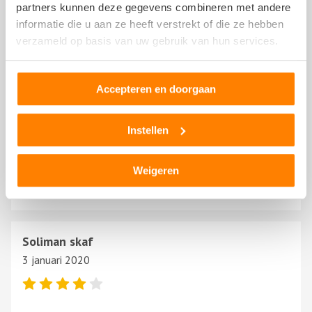
Arie
partners kunnen deze gegevens combineren met andere
8 juni 2021
informatie die u aan ze heeft verstrekt of die ze hebben
verzameld op basis van uw gebruik van hun services.
Accepteren en doorgaan
Sandra
Instellen
4 oktober 2020
Weigeren
Best
Soliman skaf
3 januari 2020