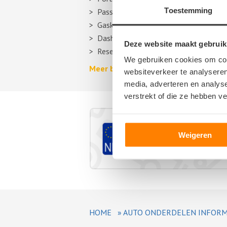
Toestemming
Passagiersstoel
Gasklep
Dashboard
Deze website maakt gebruik
Reservewiel, reserveband of thuiskom
We gebruiken cookies om cont
Meer berichten over autosloperijen >
websiteverkeer te analyseren
media, adverteren en analys
verstrekt of die ze hebben v
Weigeren
HOME
»
AUTO ONDERDELEN INFORM