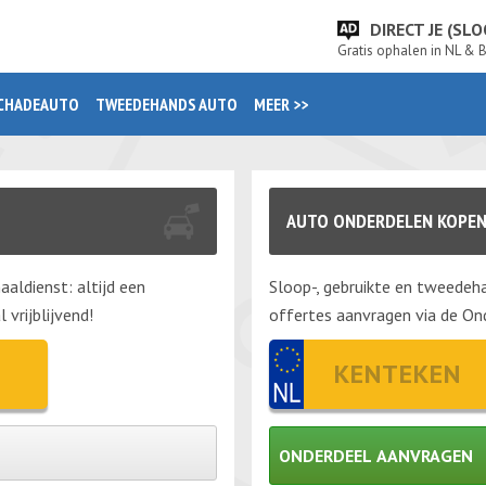
DIRECT JE (S
Gratis ophalen in NL & 
CHADEAUTO
TWEEDEHANDS AUTO
MEER >>
AUTO ONDERDELEN KOPE
aaldienst: altijd een
Sloop-, gebruikte en tweedeha
vrijblijvend!
offertes aanvragen via de Ond
ONDERDEEL AANVRAGEN