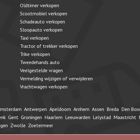
Oldtimer verkopen
Scootmobiel verkopen
Schadeauto verkopen
Sloopauto verkopen
Taxi verkopen
Tractor of trekker verkopen
Trike verkopen
Tweedehands auto
Veelgestelde vragen
Vermelding wijzigen of verwijderen
Vrachtwagen verkopen
msterdam
Antwerpen
Apeldoorn
Arnhem
Assen
Breda
Den Bos
enk
Gent
Groningen
Haarlem
Leeuwarden
Lelystad
Maastricht
ngen
Zwolle
Zoetermeer