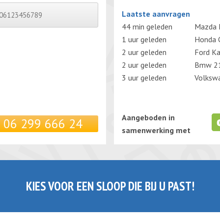
Gelieve dit veld leeg te laten.
Laatste aanvragen
44 min geleden
Mazda 
1 uur geleden
Honda C
2 uur geleden
Ford K
2 uur geleden
Bmw 21
3 uur geleden
Volksw
Aangeboden in
06 299 666 24
samenwerking met
KIES VOOR EEN SLOOP DIE BIJ U PAST!