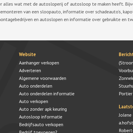
ver alles wat met de autosloperij of autosloop te maken heeft. Bij
demonteren van een sloopauto, informatie over schadeauto’s, kapo
montagebedrijven en autoslopen en informatie over gebruikte en 
Website
Berich
Aanhanger verkopen
(Stroo
Adverteren
Voorb
Algemene voorwaarden
Zonnek
Auto onderdelen
Stuurh
Auto onderdelen informatie
Portier
Auto verkopen
Laatst
Auto zonder apk keuring
Jolene
Autosloop informatie
a.hofs
Bedrijfsauto verkopen
Robert
Bedrijf toevoegen?