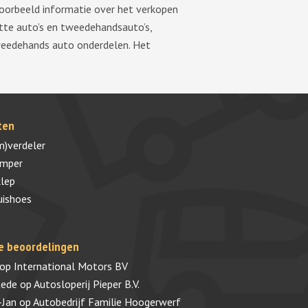
voorbeeld informatie over het verkopen
tte auto’s en tweedehandsauto’s,
tweedehands auto onderdelen. Het
ten
m)verdeler
umper
lep
uishoes
e beoordelingen
op
International Motors BV
tede
op
Autosloperij Pieper B.V.
-Jan
op
Autobedrijf Familie Hoogerwerf