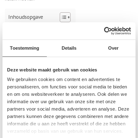
Inhoudsopgave
Beschadigde antenne
Antenne kopen bij de sloop
Toestemming
Details
Over
Beschadigde antenne
Als de antenne van je auto beschadigd is kan dat zorgen voor
Deze website maakt gebruik van cookies
een aantal problemen. Zo zal de ontvangst slechter zijn,
We gebruiken cookies om content en advertenties te
waardoor de kans bestaat dat je geruis hoort op de radio. De
personaliseren, om functies voor social media te bieden
antenne kan op verschillende manieren beschadigd geraakt
en om ons websiteverkeer te analyseren. Ook delen we
zijn: je kan bijvoorbeeld iets geraakt hebben of er is een
informatie over uw gebruik van onze site met onze
hevige storm geweest. Als je antenne niet meer goed
partners voor social media, adverteren en analyse. Deze
functioneert dan is het een idee om een nieuwe aan te
partners kunnen deze gegevens combineren met andere
schaffen, want een slecht werkende antenne kan behoorlijk
informatie die u aan ze heeft verstrekt of die ze hebben
storend zijn. Je kan online gemakkelijk een nieuwe
verzameld op basis van uw gebruik van hun services.
aanschaffen of je koopt een antenne tweedehands.