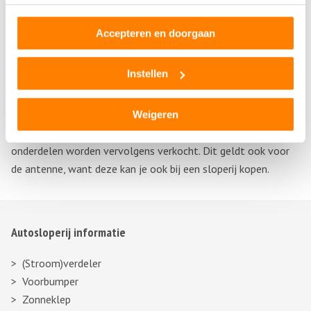
Antenne kopen bij de sloop
Accepteren en doorgaan
Bij de sloperij kan je een heleboel onderdelen voor je auto
Instellen
kopen voor een zacht prijsje. De sloperij verkoopt namelijk de
onderdelen van sloopauto’s die nog goed werken, want
voordat de auto gesloopt wordt, kijkt men eerst of er nog
Weigeren
onderdelen zijn die hergebruikt kunnen worden. Deze
onderdelen worden vervolgens verkocht. Dit geldt ook voor
de antenne, want deze kan je ook bij een sloperij kopen.
Autosloperij informatie
(Stroom)verdeler
Voorbumper
Zonneklep