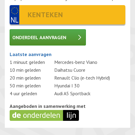
ONDERDEEL AANVRAGEN
Gelieve dit veld leeg te laten.
Laatste aanvragen
1 minuut geleden
Mercedes-benz Viano
10 min geleden
Daihatsu Cuore
20 min geleden
Renault Clio (e-tech Hybrid)
50 min geleden
Hyundai I 30
4 uur geleden
Audi A5 Sportback
Aangeboden in samenwerking met