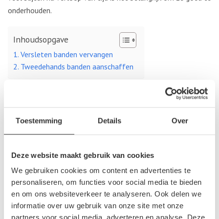
onderhouden.
Inhoudsopgave
Versleten banden vervangen
Tweedehands banden aanschaffen
Versleten banden vervangen
Versleten banden zijn gevaarlijk op de weg, maar wanneer is
Toestemming
Details
Over
het nodig om de banden te vervangen? Je kan het beste de
banden regelmatig controleren op de algemene staat,
profieldiepte en bandenspanning. Daarnaast kan het natuurlijk
Deze website maakt gebruik van cookies
voorkomen dat de band lek raakt, hoewel moderne banden
We gebruiken cookies om content en advertenties te
tegenwoordig aardig sterk zijn. Een specialist kan bepalen of
personaliseren, om functies voor social media te bieden
de lekke band nog gerepareerd kan worden, of dat het in zijn
en om ons websiteverkeer te analyseren. Ook delen we
geheel vervangen moet worden. Door het vele gebruik kunnen
informatie over uw gebruik van onze site met onze
partners voor social media, adverteren en analyse. Deze
de banden ook slijten. Bandslijtage spoor je gemakkelijk op