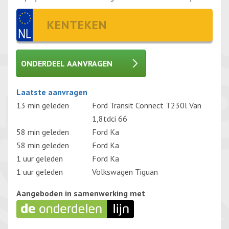
ONDERDEEL AANVRAGEN
Gelieve dit veld leeg te laten.
Laatste aanvragen
13 min geleden
Ford Transit Connect T230l Van
1,8tdci 66
58 min geleden
Ford Ka
58 min geleden
Ford Ka
1 uur geleden
Ford Ka
1 uur geleden
Volkswagen Tiguan
Aangeboden in samenwerking met