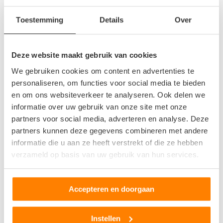
gebeuren dat er scheuren of andere beschadigingen ontstaan,
Toestemming
Details
Over
doordat er iets achter het rubber blijft haken. Het vervangen
van deurafdichting is dan ook geen moeilijke klus. De oude
rubbers kunnen uit de lijst gehaald worden en vervolgens
Deze website maakt gebruik van cookies
worden vervangen voor nieuwe rubbers.
We gebruiken cookies om content en advertenties te
personaliseren, om functies voor social media te bieden
en om ons websiteverkeer te analyseren. Ook delen we
informatie over uw gebruik van onze site met onze
partners voor social media, adverteren en analyse. Deze
partners kunnen deze gegevens combineren met andere
informatie die u aan ze heeft verstrekt of die ze hebben
verzameld op basis van uw gebruik van hun services.
Accepteren en doorgaan
Instellen