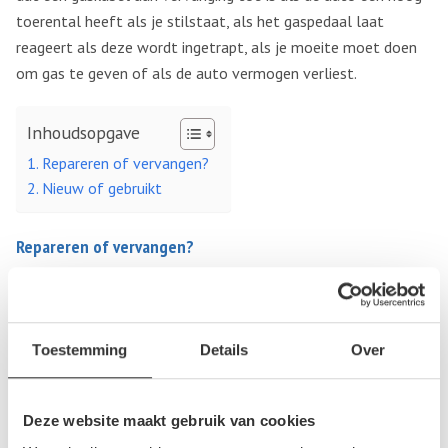
toerental heeft als je stilstaat, als het gaspedaal laat
reageert als deze wordt ingetrapt, als je moeite moet doen
om gas te geven of als de auto vermogen verliest.
Inhoudsopgave
Repareren of vervangen?
Nieuw of gebruikt
Repareren of vervangen?
Als je te maken hebt met een of meerdere van de
bovengenoemde symptomen, dan is het noodzakelijk om naar
de gaskabel te (laten) kijken. In sommige gevallen is het
Toestemming
Details
Over
mogelijk om de gaskabel te repareren als er geen aanzienlijke
schade is ontstaan. Als er wel schade is ontstaan, dan is
vervanging nodig.
Deze website maakt gebruik van cookies