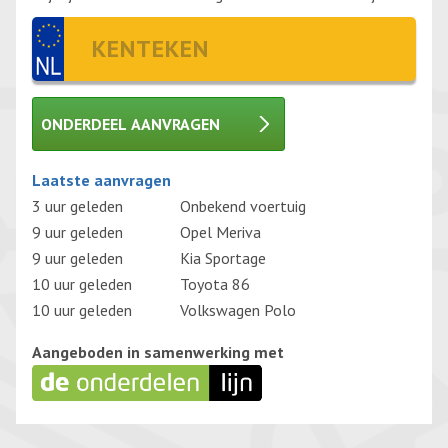
ONDERDEEL AANVRAGEN
Gelieve dit veld leeg te laten.
Laatste aanvragen
3 uur geleden
Onbekend voertuig
9 uur geleden
Opel Meriva
9 uur geleden
Kia Sportage
10 uur geleden
Toyota 86
10 uur geleden
Volkswagen Polo
Aangeboden in samenwerking met