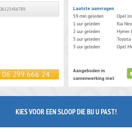
Gelieve dit veld leeg te laten.
Laatste aanvragen
59 min geleden
Opel In
1 uur geleden
Kia Nir
2 uur geleden
Hymer 
3 uur geleden
Toyota 
3 uur geleden
Opel Me
Aangeboden in
06 299 666 24
samenwerking met
KIES VOOR EEN SLOOP DIE BIJ U PAST!