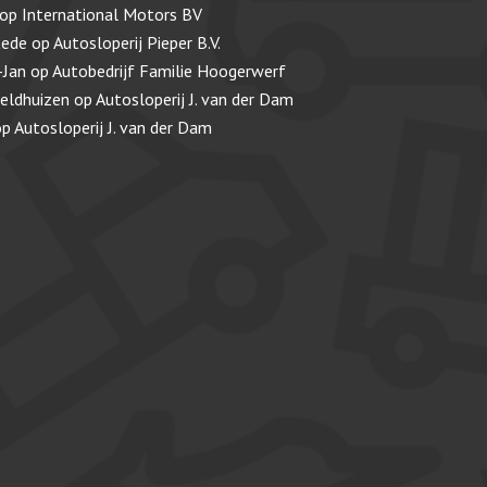
op
International Motors BV
tede
op
Autosloperij Pieper B.V.
-Jan
op
Autobedrijf Familie Hoogerwerf
veldhuizen
op
Autosloperij J. van der Dam
op
Autosloperij J. van der Dam