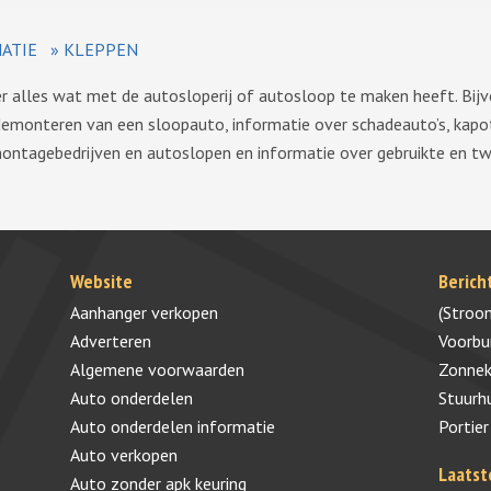
ATIE
»
KLEPPEN
ver alles wat met de autosloperij of autosloop te maken heeft. Bij
demonteren van een sloopauto, informatie over schadeauto’s, kapo
montagebedrijven en autoslopen en informatie over gebruikte en 
Website
Berich
Aanhanger verkopen
(Stroo
Adverteren
Voorb
Algemene voorwaarden
Zonnek
Auto onderdelen
Stuurh
Auto onderdelen informatie
Portier
Auto verkopen
Laatst
Auto zonder apk keuring