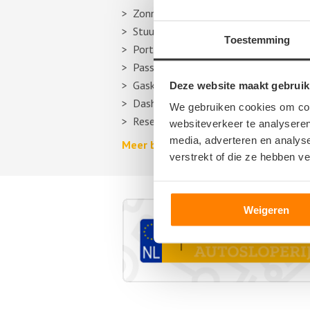
Zonneklep
Stuurhuishoes
Toestemming
Portier
Passagiersstoel
Gasklep
Deze website maakt gebruik
Dashboard
We gebruiken cookies om cont
Reservewiel, reserveband of thuiskom
websiteverkeer te analyseren
media, adverteren en analys
Meer berichten over autosloperijen >
verstrekt of die ze hebben v
Weigeren