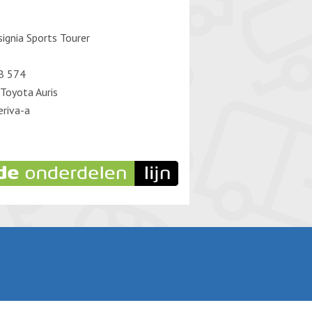
signia Sports Tourer
o
B 574
Toyota Auris
riva-a