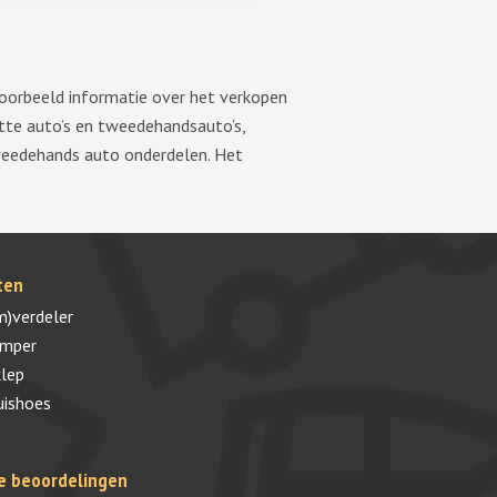
voorbeeld informatie over het verkopen
tte auto’s en tweedehandsauto’s,
tweedehands auto onderdelen. Het
ten
m)verdeler
umper
lep
uishoes
e beoordelingen