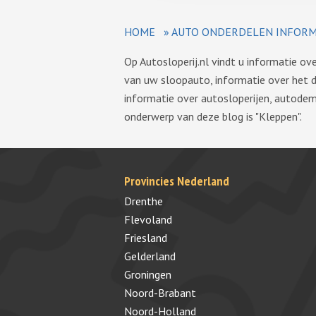
HOME
»
AUTO ONDERDELEN INFORM
Op Autosloperij.nl vindt u informatie o
van uw sloopauto, informatie over het 
informatie over autosloperijen, autode
onderwerp van deze blog is "Kleppen".
Provincies Nederland
Drenthe
Flevoland
Friesland
Gelderland
Groningen
Noord-Brabant
Noord-Holland