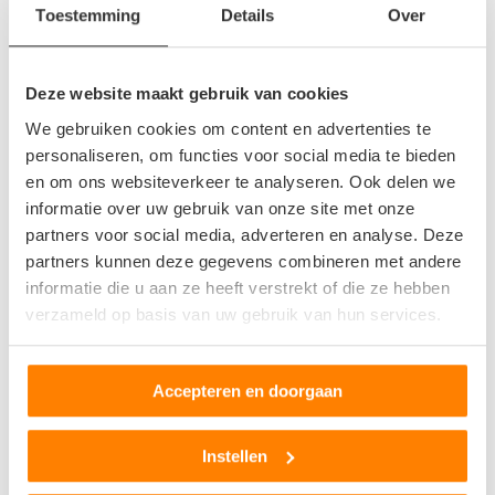
Toestemming
Details
Over
je ervoor dat de bodem en eventueel het reservewiel volledig
afgedekt is. Hierdoor kan er geen vuil komen bij het
reservewiel en kun je de kofferbak gebruiken om al jouw
Deze website maakt gebruik van cookies
spullen in te stoppen.
We gebruiken cookies om content en advertenties te
personaliseren, om functies voor social media te bieden
en om ons websiteverkeer te analyseren. Ook delen we
informatie over uw gebruik van onze site met onze
partners voor social media, adverteren en analyse. Deze
partners kunnen deze gegevens combineren met andere
informatie die u aan ze heeft verstrekt of die ze hebben
verzameld op basis van uw gebruik van hun services.
Accepteren en doorgaan
Instellen
Tweedehands