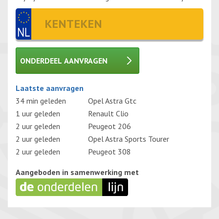
ONDERDEEL AANVRAGEN
Gelieve dit veld leeg te laten.
Laatste aanvragen
34 min geleden
Opel Astra Gtc
1 uur geleden
Renault Clio
2 uur geleden
Peugeot 206
2 uur geleden
Opel Astra Sports Tourer
2 uur geleden
Peugeot 308
Aangeboden in samenwerking met