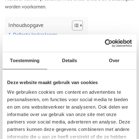
worden voorkomen.
Inhoudsopgave
Defecte krukaslagers
Krukaslagers van de autosloperij
Defecte krukaslagers
Toestemming
Details
Over
Ondanks de constructie en het materiaal dat gebruikt wordt
voor de krukaslagers, kan het toch voorkomen dat deze kapot
Deze website maakt gebruik van cookies
gaan. Een mogelijk oorzaak is dat vuil zich heeft opgehoopt in
We gebruiken cookies om content en advertenties te
de motor en voor slijtage van de krukaslagers zorgt. Ook als
personaliseren, om functies voor social media te bieden
er te weinig olie aanwezig is om de krukaslagers te smeren,
en om ons websiteverkeer te analyseren. Ook delen we
dan kan er schade optreden. De olie zorgt er namelijk voor
informatie over uw gebruik van onze site met onze
partners voor social media, adverteren en analyse. Deze
dat de krukaslagers soepel blijven en met gemak de
partners kunnen deze gegevens combineren met andere
zuigerstang kunnen laten bewegen. Als er één krukaslager
informatie die u aan ze heeft verstrekt of die ze hebben
versleten is en moet worden vervangen, dan is het aan te