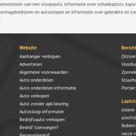
demonteren van een sloopauto, informatie over schadeauto’s, kapo
montagebedrijven en autoslopen en informatie over gebruikte en 
.
Website
Berich
Aanhanger verkopen
(Stroo
Adverteren
Voorb
Algemene voorwaarden
Zonnek
Auto onderdelen
Stuurh
Auto onderdelen informatie
Portier
Auto verkopen
Laatst
Auto zonder apk keuring
Jolene
Autosloop informatie
a.hofs
Bedrijfsauto verkopen
Robert
Bedrijf toevoegen?
Jacco 
Bergingsbedrijf