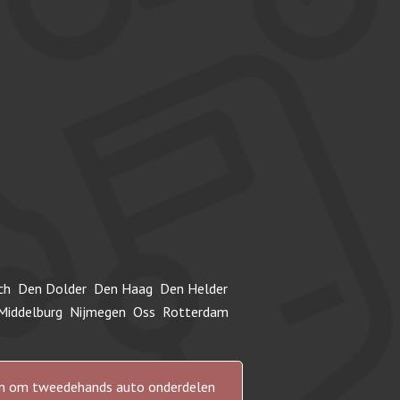
ch
Den Dolder
Den Haag
Den Helder
Middelburg
Nijmegen
Oss
Rotterdam
n en om tweedehands auto onderdelen