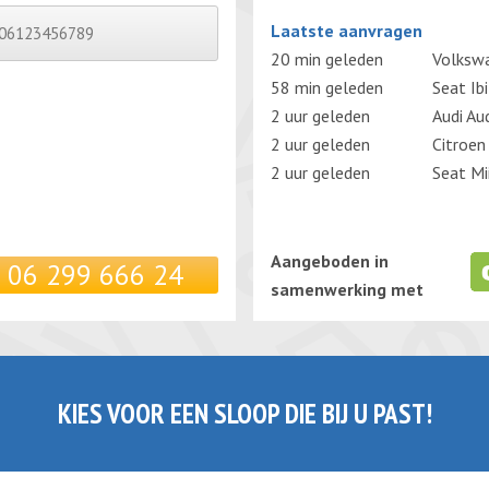
Gelieve dit veld leeg te laten.
Laatste aanvragen
20 min geleden
Volksw
58 min geleden
Seat Ib
2 uur geleden
Audi Au
2 uur geleden
Citroen
2 uur geleden
Seat Mi
Aangeboden in
06 299 666 24
samenwerking met
KIES VOOR EEN SLOOP DIE BIJ U PAST!