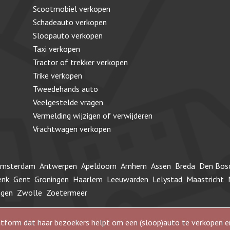
Scootmobiel verkopen
Schadeauto verkopen
Sloopauto verkopen
Taxi verkopen
Tractor of trekker verkopen
Trike verkopen
Tweedehands auto
Veelgestelde vragen
Vermelding wijzigen of verwijderen
Vrachtwagen verkopen
msterdam
Antwerpen
Apeldoorn
Arnhem
Assen
Breda
Den Bos
enk
Gent
Groningen
Haarlem
Leeuwarden
Lelystad
Maastricht
ngen
Zwolle
Zoetermeer
 platform dat haar bezoekers helpt om een (sloop)auto te verkope