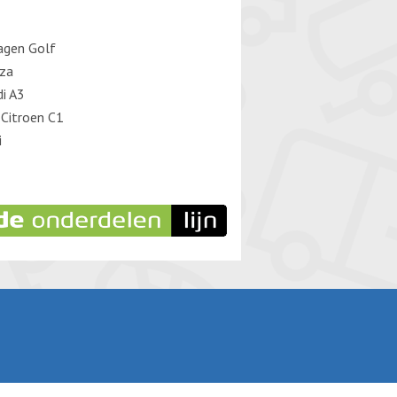
agen Golf
iza
di A3
 Citroen C1
i