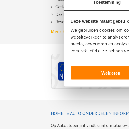
Toestemming
Gasklep
Dashboard
Deze website maakt gebruik
Reservewiel, reserveband of thuiskom
We gebruiken cookies om cont
Meer berichten over autosloperijen >
websiteverkeer te analyseren
media, adverteren en analys
verstrekt of die ze hebben v
Weigeren
HOME
»
AUTO ONDERDELEN INFORM
Op Autosloperij.nl vindt u informatie o