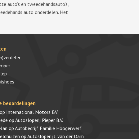
tte auto’s en tweedehandsauto’s,
tweedehands auto onderdelen. Het
ten
m)verdeler
umper
lep
uishoes
e beoordelingen
op
International Motors BV
tede
op
Autosloperij Pieper B.V.
-Jan
op
Autobedrijf Familie Hoogerwerf
veldhuizen
op
Autosloperij J. van der Dam