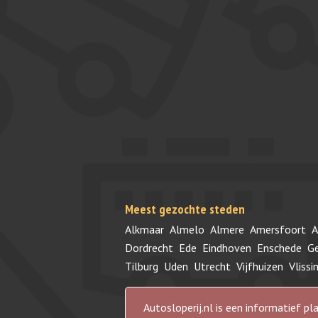
Meest gezochte steden
Alkmaar
Almelo
Almere
Amersfoort
A
Dordrecht
Ede
Eindhoven
Enschede
G
Tilburg
Uden
Utrecht
Vijfhuizen
Vlissi
Autosloperij.nl is een informatief