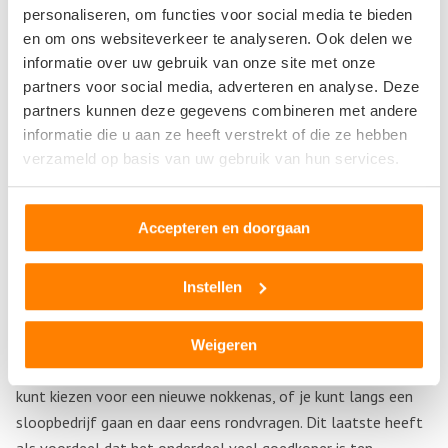
personaliseren, om functies voor social media te bieden
De nokkenas kan onderhevig zijn aan slijtage doordat er
en om ons websiteverkeer te analyseren. Ook delen we
verkeerde of te weinig montageolie is gebruikt. Olie heeft
informatie over uw gebruik van onze site met onze
namelijk een dubbel doel; smeren, maar ook wegleiden van
partners voor social media, adverteren en analyse. Deze
warmte. Als er sprake is van te weinig olie, kan het zijn dat de
partners kunnen deze gegevens combineren met andere
informatie die u aan ze heeft verstrekt of die ze hebben
warmte niet goed genoeg afgevoerd kan worden waardoor er
verzameld op basis van uw gebruik van hun services.
wrijvingswarmte wordt afgegeven. Hierdoor kan er meer
slijtage plaatsvinden.
Accepteren en doorgaan
Een nokkenas kan teven breken. Dit heeft meestal te maken
met een gebroken drijfstang,
Instellen
Nokkenas vervangen met een tweedehands nokkenas
Wanneer je nokkenas vervangen moet worden doordat deze
Weigeren
versleten is of bijvoorbeeld gebroken, heb je twee opties. Je
kunt kiezen voor een nieuwe nokkenas, of je kunt langs een
sloopbedrijf gaan en daar eens rondvragen. Dit laatste heeft