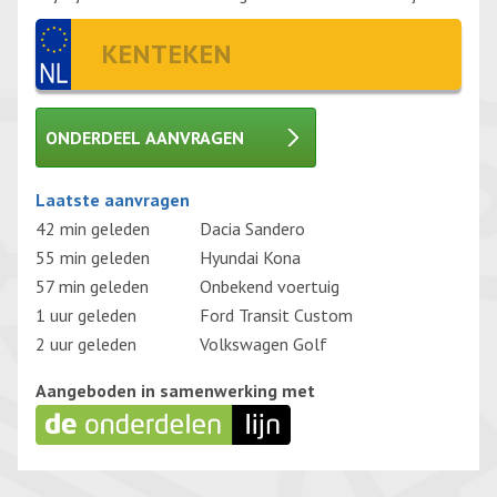
ONDERDEEL AANVRAGEN
Gelieve dit veld leeg te laten.
Laatste aanvragen
42 min geleden
Dacia Sandero
55 min geleden
Hyundai Kona
57 min geleden
Onbekend voertuig
1 uur geleden
Ford Transit Custom
2 uur geleden
Volkswagen Golf
Aangeboden in samenwerking met