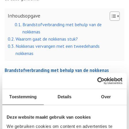
Inhoudsopgave
Brandstofverbranding met behulp van de
nokkenas
Waarom gaat de nokkenas stuk?
Nokkenas vervangen met een tweedehands
nokkenas
Brandstofverbranding met behulp van de nokkenas
De verbranding van brandstof gaat in vier fases, namelijk; het
instromen van lucht (aanzuiging), dan de compressie van de
Toestemming
Details
Over
lucht, dan het verbranden van het brandstof en lucht
mengsel en daarna het uitstoten van de verbrandingsgassen.
De nokkenas bemoeid zich met de eerste en laatste stap.
Deze website maakt gebruik van cookies
Waarom gaat de nokkenas stuk?
We gebruiken cookies om content en advertenties te