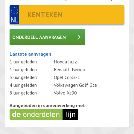
ONDERDEEL AANVRAGEN
Gelieve dit veld leeg te laten.
Laatste aanvragen
1 uur geleden
Honda Jazz
1 uur geleden
Renault Twingo
3 uur geleden
Opel Corsa-c
4 uur geleden
Volkswagen Golf Gte
8 uur geleden
Volvo Xc90
Aangeboden in samenwerking met