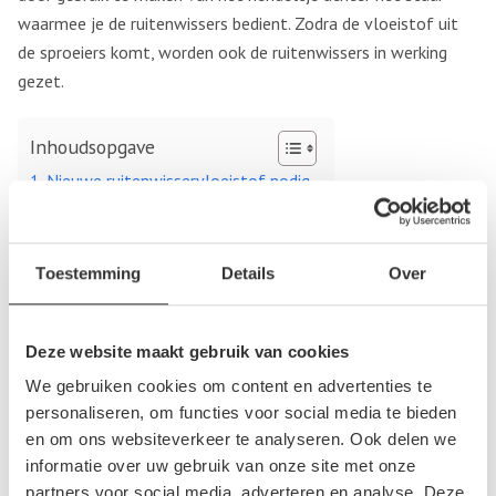
waarmee je de ruitenwissers bedient. Zodra de vloeistof uit
de sproeiers komt, worden ook de ruitenwissers in werking
gezet.
Inhoudsopgave
Nieuwe ruitenwisservloeistof nodig
Bij de autosloperij
Nieuwe ruitenwisservloeistof nodig
Toestemming
Details
Over
Ruitenwisservloeistof bestaat uit verschillende reinigende
componenten en kan worden gezien als een soort van
Deze website maakt gebruik van cookies
schoonmaakmiddel. In de winter wordt er vaak gebruik
We gebruiken cookies om content en advertenties te
gemaakt van ruitenwisservloeistof die voorzien is van
personaliseren, om functies voor social media te bieden
antivries middel zodat het reservoir en de leidingen niet
en om ons websiteverkeer te analyseren. Ook delen we
kunnen kapot vriezen. Als de vloeistof op is, dan kan deze
informatie over uw gebruik van onze site met onze
partners voor social media, adverteren en analyse. Deze
eenvoudig worden bijgevuld door onder de motorkap het