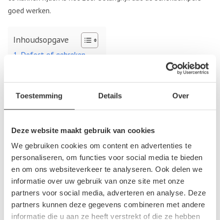
goed werken.
Inhoudsopgave
Defect of gebreken
Schokbrekers kopen
Defect of gebreken
Toestemming
Details
Over
Door veel gebruik van een auto en door ouderdom kunnen
schokbrekers gaan slijten. Het is dan mogelijk dat er gebreken
Deze website maakt gebruik van cookies
aan de schokdempers ontstaan. Dit kun je vaak merken als de
We gebruiken cookies om content en advertenties te
remweg van de auto langer duurt, door de bocht sturen
personaliseren, om functies voor social media te bieden
moeilijk gaat, de auto last heeft van piepende banden of als
en om ons websiteverkeer te analyseren. Ook delen we
de auto naar één bepaalde kant toe trekt tijdens het rijden.
informatie over uw gebruik van onze site met onze
partners voor social media, adverteren en analyse. Deze
Schokbrekers moeten klappen kunnen opvangen en niet
partners kunnen deze gegevens combineren met andere
makkelijk terug kunnen veren. Als de auto nieuwe
informatie die u aan ze heeft verstrekt of die ze hebben
schokbrekers nodig heeft kun je dit testen door aan de