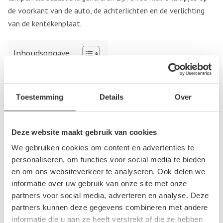
de voorkant van de auto, de achterlichten en de verlichting
van de kentekenplaat.
Inhoudsopgave
Stadslicht defect
Onderdelen kopen
Toestemming
Details
Over
Stadslicht defect
Je moet met een auto altijd duidelijk zichtbaar zijn voor
Deze website maakt gebruik van cookies
andere weggebruikers, dus ook in het donker. Daarom is het
We gebruiken cookies om content en advertenties te
verplicht dat alle verlichting op een auto naar behoren werkt.
personaliseren, om functies voor social media te bieden
Als de stadverlichting van de auto defect is of als er een
en om ons websiteverkeer te analyseren. Ook delen we
lampje kapot is, dan moeten deze worden vervangen. Het
informatie over uw gebruik van onze site met onze
partners voor social media, adverteren en analyse. Deze
vervangen van lampje gaat vaak zeer eenvoudig en is te lezen
partners kunnen deze gegevens combineren met andere
in de handleiding van de auto. Is de stadsverlichting defect
informatie die u aan ze heeft verstrekt of die ze hebben
dan kan er meer aan de hand zijn. Het is dan verstandig om de