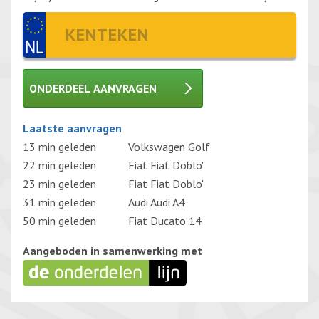
ONDERDEEL AANVRAGEN
Gelieve dit veld leeg te laten.
Laatste aanvragen
13 min geleden
Volkswagen Golf
22 min geleden
Fiat Fiat Doblo'
23 min geleden
Fiat Fiat Doblo'
31 min geleden
Audi Audi A4
50 min geleden
Fiat Ducato 14
Aangeboden in samenwerking met