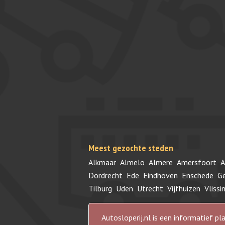
Meest gezochte steden
Alkmaar
Almelo
Almere
Amersfoort
A
Dordrecht
Ede
Eindhoven
Enschede
G
Tilburg
Uden
Utrecht
Vijfhuizen
Vlissi
Autosloperij.nl is een informatief