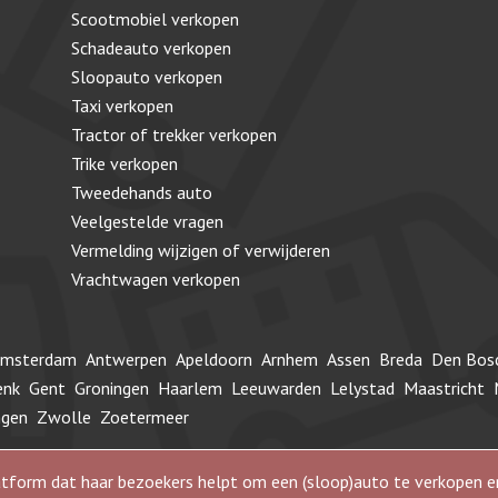
Scootmobiel verkopen
Schadeauto verkopen
Sloopauto verkopen
Taxi verkopen
Tractor of trekker verkopen
Trike verkopen
Tweedehands auto
Veelgestelde vragen
Vermelding wijzigen of verwijderen
Vrachtwagen verkopen
msterdam
Antwerpen
Apeldoorn
Arnhem
Assen
Breda
Den Bos
enk
Gent
Groningen
Haarlem
Leeuwarden
Lelystad
Maastricht
ngen
Zwolle
Zoetermeer
 platform dat haar bezoekers helpt om een (sloop)auto te verkope