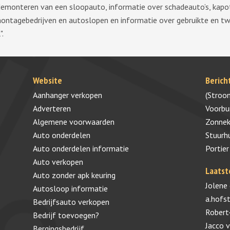
demonteren van een sloopauto, informatie over schadeauto’s, kapo
montagebedrijven en autoslopen en informatie over gebruikte en 
".
Website
Berich
Aanhanger verkopen
(Stroo
Adverteren
Voorb
Algemene voorwaarden
Zonnek
Auto onderdelen
Stuurh
Auto onderdelen informatie
Portier
Auto verkopen
Laatst
Auto zonder apk keuring
Jolene
Autosloop informatie
a.hofs
Bedrijfsauto verkopen
Robert
Bedrijf toevoegen?
Jacco 
Bergingsbedrijf