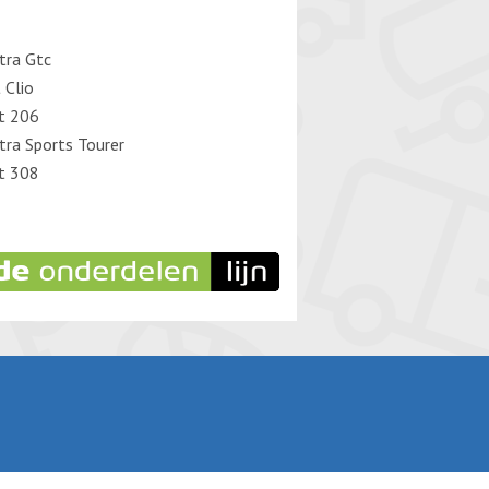
tra Gtc
 Clio
t 206
tra Sports Tourer
t 308