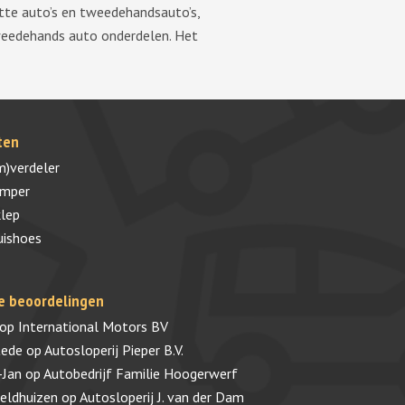
tte auto’s en tweedehandsauto’s,
tweedehands auto onderdelen. Het
ten
m)verdeler
umper
lep
uishoes
e beoordelingen
op
International Motors BV
tede
op
Autosloperij Pieper B.V.
-Jan
op
Autobedrijf Familie Hoogerwerf
veldhuizen
op
Autosloperij J. van der Dam