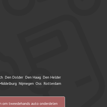
ch
Den Dolder
Den Haag
Den Helder
Middelburg
Nijmegen
Oss
Rotterdam
n en om tweedehands auto onderdelen