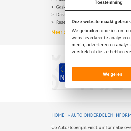
Toestemming
Gasklep
Dashboard
Deze website maakt gebruik
Reservewiel, reserveband of thuiskom
We gebruiken cookies om cont
Meer berichten over autosloperijen >
websiteverkeer te analyseren
media, adverteren en analys
verstrekt of die ze hebben v
Weigeren
HOME
»
AUTO ONDERDELEN INFORM
Op Autosloperij.nl vindt u informatie o