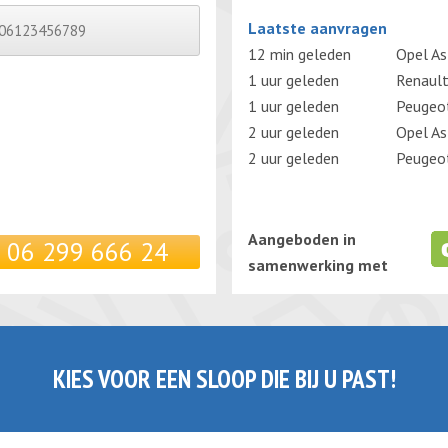
Gelieve dit veld leeg te laten.
Laatste aanvragen
12 min geleden
Opel As
1 uur geleden
Renault
1 uur geleden
Peugeo
2 uur geleden
Opel As
2 uur geleden
Peugeo
Aangeboden in
06 299 666 24
samenwerking met
KIES VOOR EEN SLOOP DIE BIJ U PAST!