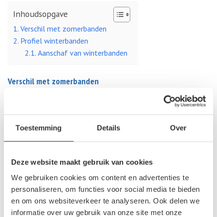
Inhoudsopgave
Verschil met zomerbanden
Profiel winterbanden
Aanschaf van winterbanden
Verschil met zomerbanden
Het verschil tussen de winter- en zomerbanden zit hem in de
rubbersoort en het profiel. Winterbanden zijn zachter. Dit
zorgt voor betere grip bij winterse omstandigheden zoals
Toestemming
Details
Over
sneeuw. Het nadeel is dat deze in de zomerperiode sneller
slijten dan de zomerbanden, die van hardere rubber zijn
Deze website maakt gebruik van cookies
gemaakt. Om deze reden is het ook afgeraden om met
We gebruiken cookies om content en advertenties te
winterbanden in de zomer te rijden.
personaliseren, om functies voor social media te bieden
Profiel winterbanden
en om ons websiteverkeer te analyseren. Ook delen we
informatie over uw gebruik van onze site met onze