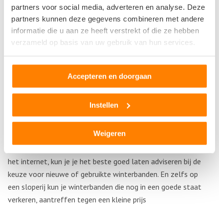
De profielen van winterbanden zien er totaal anders uit dan
partners voor social media, adverteren en analyse. Deze
die van de zomerbanden. Winterbanden beschikken over
partners kunnen deze gegevens combineren met andere
afvoerkanalen, welke aan de zijkanten van de band uitkomen
informatie die u aan ze heeft verstrekt of die ze hebben
en het profiel bestaat voornamelijk uit blokjes en is veel
verzameld op basis van uw gebruik van hun services.
dieper dan bij zomerbanden. Deze eigenschappen zorgen er
voor dat het water makkelijk kan worden afgevoerd en bij
Accepteren en doorgaan
sneeuw is er sprake van meer grip.
Aanschaf van winterbanden
Instellen
Afhankelijk van de afstand en de bestemming die iemand in de
Weigeren
winter wil aandoen, kan bepaald worden of men nieuwe of
gebruikte winterbanden wil kopen. Naast het raadplegen van
het internet, kun je je het beste goed laten adviseren bij de
keuze voor nieuwe of gebruikte winterbanden. En zelfs op
een sloperij kun je winterbanden die nog in een goede staat
verkeren, aantreffen tegen een kleine prijs