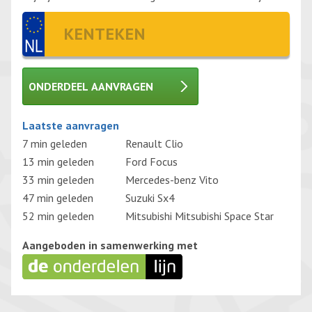
ONDERDEEL AANVRAGEN
Gelieve dit veld leeg te laten.
Laatste aanvragen
7 min geleden
Renault Clio
13 min geleden
Ford Focus
33 min geleden
Mercedes-benz Vito
47 min geleden
Suzuki Sx4
52 min geleden
Mitsubishi Mitsubishi Space Star
Aangeboden in samenwerking met