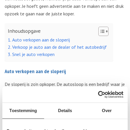
opkoper. Je hoeft geen advertentie aan te maken en niet druk
opzoek te gaan naar de juiste koper.
Inhoudsopgave
Auto verkopen aan de sloperij
Verkoop je auto aan de dealer of het autobedrijf
Snel je auto verkopen
Auto verkopen aan de sloperij
De sloperij is zo’n opkoper. De autosloop is een bedrijf waar je
auto’s naar toe kunt brengen wanneer het niet meer veilig is
om ze te gebruiken op de openbare weg of als je er snel
vanaf wilt.
Voertuigen die ernstige schade
hebben opgelopen
Toestemming
Details
Over
door een ongeluk of die verjaring te oud zijn geworden,
worden doorgaans aan de autosloperij verkocht. Verwacht
alleen niet dat je hier de consumentenprijs zult ontvangen