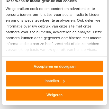
Deze website maakt gebruik van cookies
voor je voertuig.
We gebruiken cookies om content en advertenties te
personaliseren, om functies voor social media te bieden
Verkoop je auto aan de dealer of het autobedrijf
en om ons websiteverkeer te analyseren. Ook delen we
informatie over uw gebruik van onze site met onze
Een nieuwe auto koop je meestal bij een dealer of
partners voor social media, adverteren en analyse. Deze
autobedrijf. Vaak bieden ze hier de mogelijkheid om je oude
partners kunnen deze gegevens combineren met andere
auto te verkopen of in te ruilen. Je ontvangt direct een
informatie die u aan ze heeft verstrekt of die ze hebben
bepaald bedrag voor je oude auto, waarmee je een nieuwe
verzameld op basis van uw gebruik van hun services.
kunt aanschaffen. De autodealer is daarom ook een auto
opkoper. Dit is vooral gemakkelijk voor mensen die al van plan
zijn om een nieuw voertuig aan te schaffen en ook direct van
Accepteren en doorgaan
hun oude af willen. Ongeacht de staat, koopt de dealer een
heleboel verschillende auto’s op. Vaak zijn ze wel een stuk
Instellen
kritischer dan de autosloperij. Informeer daarom van tevoren
goed naar de mogelijkheden.
Weigeren
Snel je auto verkopen