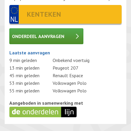
ONDERDEEL AANVRAGEN
Gelieve dit veld leeg te laten.
Laatste aanvragen
9 min geleden
Onbekend voertuig
13 min geleden
Peugeot 207
45 min geleden
Renault Espace
53 min geleden
Volkswagen Polo
55 min geleden
Volkswagen Polo
Aangeboden in samenwerking met