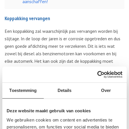
aanschaffen!
Koppakking vervangen
Een koppakking zal waarschijnlijk pas vervangen worden bij
slijtage. In de loop der jaren is er corrosie opgetreden en dus
geen goede afdichting meer te verzekeren. Dit is iets wat
zowel bij diesel als benzinemotoren kan voorkomen en bij
elke automerk. Het kan ook zijn dat de koppakking moet
vervangen worden, maar als het toch voorkomt sta je voor
een grote kost.
Een andere reden dat de koppakking versleten raakt, is dat je
Toestemming
Details
Over
de auto niet warm hebt gereden. Bij het starten van de wagen
moet je rustig vertrekken. Vele mensen doen dit niet en
scheuren weg op een koude motor. Met alle gevolgen van
Deze website maakt gebruik van cookies
dien.
We gebruiken cookies om content en advertenties te
personaliseren, om functies voor social media te bieden