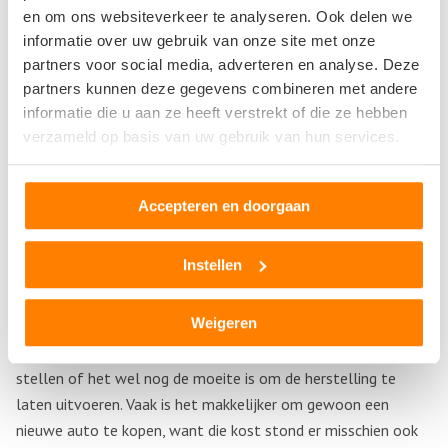
Het onderdeel zelf kost niet zoveel, hooguit enkele
en om ons websiteverkeer te analyseren. Ook delen we
tientallen euro’s. Maar het werk eraan om de vervanging te
informatie over uw gebruik van onze site met onze
doen, kost heel wat werkuren. En die kosten kunnen dus
partners voor social media, adverteren en analyse. Deze
oplopen, want er moet heel wat gebeuren vooraleer de
partners kunnen deze gegevens combineren met andere
cilinderkop gedemonteerd kan worden. Daar zit de koppakking
informatie die u aan ze heeft verstrekt of die ze hebben
namelijk in verwerkt. Laat dit dus zeker uitvoeren door een
verzameld op basis van uw gebruik van hun services.
ervaren monteur want de bouten van die cilinderkop moeten
op een voorgeschreven manier opnieuw aangedraaid worden.
Accepteren en doorgaan
Koppakking vervangen? Nieuwe auto aanschaffen!
Instellen
Bij moderne auto’s kan de vervanging heel wat tijd in beslag
nemen. Vooral bij de nieuwe soort injectiemotoren is dit een
Weigeren
omslachtig werk. Stel dat je auto al op leeftijd is en je krijg
met dit soort problemen te maken, dan kan je je de vraag
stellen of het wel nog de moeite is om de herstelling te
laten uitvoeren. Vaak is het makkelijker om gewoon een
nieuwe auto te kopen, want die kost stond er misschien ook