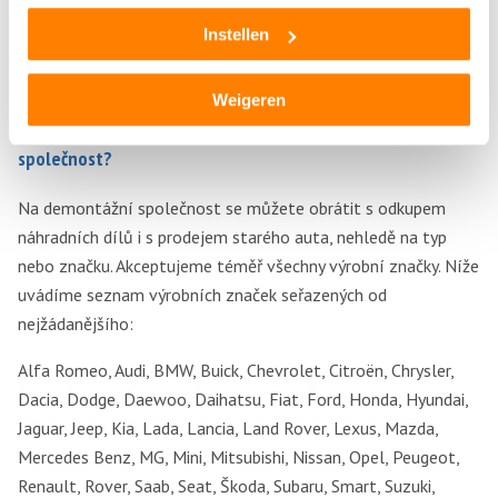
Můžete se spojit s demontážním obchodem a domluvit si
Instellen
koupi celého motoru, převodovky, brzdových destiček, disků,
baterie, spojky, výfuku, stěračů, světel i pneumatik.
Weigeren
S jakou značkou auta se můžete obracet na demontážní
společnost?
Na demontážní společnost se můžete obrátit s odkupem
náhradních dílů i s prodejem starého auta, nehledě na typ
nebo značku. Akceptujeme téměř všechny výrobní značky. Níže
uvádíme seznam výrobních značek seřazených od
nejžádanějšího:
Alfa Romeo, Audi, BMW, Buick, Chevrolet, Citroën, Chrysler,
Dacia, Dodge, Daewoo, Daihatsu, Fiat, Ford, Honda, Hyundai,
Jaguar, Jeep, Kia, Lada, Lancia, Land Rover, Lexus, Mazda,
Mercedes Benz, MG, Mini, Mitsubishi, Nissan, Opel, Peugeot,
Renault, Rover, Saab, Seat, Škoda, Subaru, Smart, Suzuki,