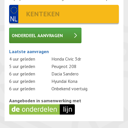
ONDERDEEL AANVRAGEN
Gelieve dit veld leeg te laten.
Laatste aanvragen
4 uur geleden
Honda Civic 3dr
5 uur geleden
Peugeot 208
6 uur geleden
Dacia Sandero
6 uur geleden
Hyundai Kona
6 uur geleden
Onbekend voertuig
Aangeboden in samenwerking met