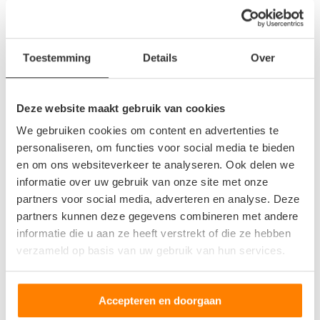
– Čtyřkolky
Vyzvednutí auta zdarma
Toestemming
Details
Over
Máte nepojízdné auto nebo auto, které nemá technickou a
proto nesmí jezdit na veřejných komunikacích? V takovém
případě můžete auto nechat kdekoli vyzvednout. Většina
Deze website maakt gebruik van cookies
demontážních společností nabízí možnost bezplatného
We gebruiken cookies om content en advertenties te
odvozu automobilu. Většinou je to rychlé, někdy dokonce do
personaliseren, om functies voor social media te bieden
24 hodin. Zajímá Vás hodnota Vašeho auta? Kontaktujte,
en om ons websiteverkeer te analyseren. Ook delen we
prosím, demontážní společnost.
informatie over uw gebruik van onze site met onze
partners voor social media, adverteren en analyse. Deze
Nákup náhradních dílů z ojetých aut
partners kunnen deze gegevens combineren met andere
informatie die u aan ze heeft verstrekt of die ze hebben
Chcete koupit náhradní díly a neplatit za ně vysokou cenu?
verzameld op basis van uw gebruik van hun services.
Použitá auta Vám v tomto případě ušetří hodně peněz.
Zaměstnanci demontážní společnosti odmontují použitelné
díly z rozbitých aut. Tyto díly jsou zkontrolovány a následně
Accepteren en doorgaan
nabídnuty k prodeji. Někdy se dokonce prodávají i se zárukou.