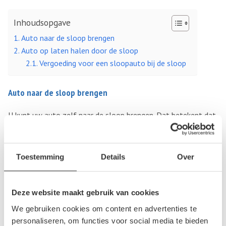
Inhoudsopgave
Auto naar de sloop brengen
Auto op laten halen door de sloop
Vergoeding voor een sloopauto bij de sloop
Auto naar de sloop brengen
U kunt uw auto zelf naar de sloop brengen. Dat betekent dat
u zelf naar een sloperij in uw buurt rijdt en ter plekke de
vergoeding en vrijwaring ontvangt. De vergoeding is vaak iets
hoger als u uw auto zelf brengt, omdat de autosloperij geen
Toestemming
Details
Over
benzine hoeft te verbranden en personeel hoeft in te zetten
om uw auto op te halen.
Deze website maakt gebruik van cookies
Auto op laten halen door de sloop
We gebruiken cookies om content en advertenties te
personaliseren, om functies voor social media te bieden
Hebt u een auto die niet meer rijdt? Dan is ophalen door de