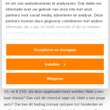
en om ons websiteverkeer te analyseren. Ook delen we
sloop een beter alternatief dan zelf brengen. Als u de auto
informatie over uw gebruik van onze site met onze
zelf wilt brengen, moet u waarschijnlijk een aanhanger
partners voor social media, adverteren en analyse. Deze
regelen of een bergingsbedrijf inschakelen. Dit kost geld en
partners kunnen deze gegevens combineren met andere
daarom is het vaak voordeliger om een stukje van uw
informatie die u aan ze heeft verstrekt of die ze hebben
vergoeding in te leveren en de auto gratis te laten ophalen.
verzameld op basis van uw gebruik van hun services.
Dit kan handig zijn als uw motor kapot is, de versnellingsbak
niet meer werkt, als de auto warm loopt en ook als de apk
Accepteren en doorgaan
van de auto verlopen is. U loopt zo niet het risico dat u met
pannen komt te staan of dat u een boete krijgt.
Instellen
Vergoeding voor een sloopauto bij de sloop
De vergoeding is afhankelijk van verschillende factoren, maar
Weigeren
voor een echte sloopauto (compleet) ontvangt u tussen de €
50,- en € 150,- als deze opgehaald moet worden. Hebt u een
kaal chassis? Dan valt dit meestal lager uit. Hebt u een jonge
auto? Dan kan dit bedrag zomaar oplopen tot honderden en