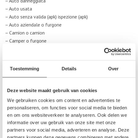
– Auto danneggiata
– Auto usata
– Auto senza valida (apk) ispezione (apk)
– Auto aziendale o furgone
– Camion o camion
– Camper o furgone
– Auto d’epoca
– Ciclomotori o 45 chilometri in auto
– Motore o trike
Toestemming
Details
Over
– Quad
Consegnare gratuitamente l’auto a domicilio
Deze website maakt gebruik van cookies
La vostra auto non può più circolare a causa di danni o non
We gebruiken cookies om content en advertenties te
può più circolare sulle strade pubbliche per mancanza di
personaliseren, om functies voor social media te bieden
en om ons websiteverkeer te analyseren. Ook delen we
un’ispezione valida? Poi si può scegliere di avere l’auto ritirata
informatie over uw gebruik van onze site met onze
in un luogo di vostra scelta. La maggior parte delle aziende di
partners voor social media, adverteren en analyse. Deze
demolizione auto offrono la possibilità di ritirare la vostra
partners kunnen deze gegevens combineren met andere