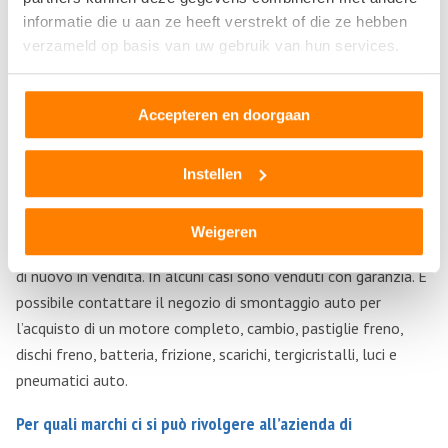
auto gratuitamente. Nella maggior parte dei casi, la vostra
informatie die u aan ze heeft verstrekt of die ze hebben
auto può essere ritirata rapidamente. A volte anche entro 24
verzameld op basis van uw gebruik van hun services.
ore. Sei curioso del valore della tua auto? Si prega di
contattare l’azienda di demolizione auto.
Accepteren en doorgaan
Acquista ricambi auto usate
Vuoi comprare parti di ricambio per auto e non pagare troppo
Instellen
per loro. Poi scegliere parti di auto usate. I dipendenti della
società di demolizione auto smontare parti utilizzabili da
Weigeren
auto vecchie e rotte. Queste parti sono controllate e offerte
di nuovo in vendita. In alcuni casi sono venduti con garanzia. È
possibile contattare il negozio di smontaggio auto per
l’acquisto di un motore completo, cambio, pastiglie freno,
dischi freno, batteria, frizione, scarichi, tergicristalli, luci e
pneumatici auto.
Per quali marchi ci si può rivolgere all’azienda di