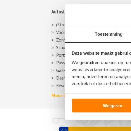
Autosloperij informatie
(Stroom)verdeler
Voorbumper
Toestemming
Zonneklep
Stuurhuishoes
Deze website maakt gebruik
Portier
Passagiersstoel
We gebruiken cookies om cont
websiteverkeer te analyseren
Gasklep
media, adverteren en analys
Dashboard
verstrekt of die ze hebben v
Reservewiel, reserveband of thuiskom
Meer berichten over autosloperijen >
Weigeren