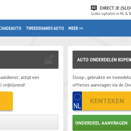
DIRECT JE (S
Gratis ophalen in NL & 
CHADEAUTO
TWEEDEHANDS AUTO
MEER >>
AUTO ONDERDELEN KOPE
aaldienst: altijd een
Sloop-, gebruikte en tweedeha
vrijblijvend!
offertes aanvragen via de Ond
ONDERDEEL AANVRAGEN