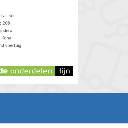
ivic 3dr
t 208
andero
i Kona
d voertuig