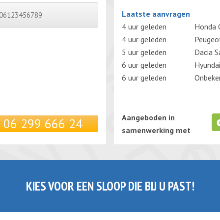
Gelieve dit veld leeg te laten.
Laatste aanvragen
4 uur geleden
Honda C
4 uur geleden
Peugeo
5 uur geleden
Dacia S
6 uur geleden
Hyunda
6 uur geleden
Onbeken
Aangeboden in
06 299 666 24
samenwerking met
KIES VOOR EEN SLOOP DIE BIJ U PAST!