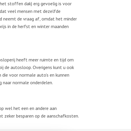
et stoffen dak) erg gevoelig is voor
 Omdat veel mensen met dezelfde
tijd neemt de vraag af, omdat het minder
rijs in de herfst en winter maanden
sloperij heeft meer ruimte en tijd om
ij de autosloop. Overigens kunt u ook
an die voor normale auto’s en kunnen
aag naar normale onderdelen.
oop wel het een en andere aan
unt zeker besparen op de aanschafkosten.