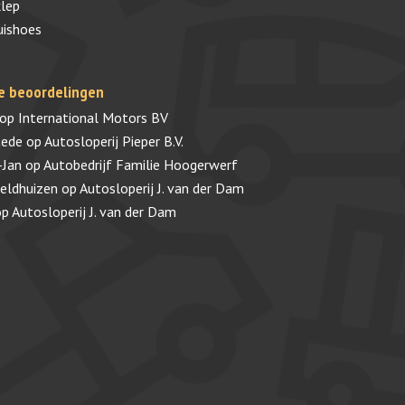
lep
uishoes
e beoordelingen
op
International Motors BV
tede
op
Autosloperij Pieper B.V.
-Jan
op
Autobedrijf Familie Hoogerwerf
veldhuizen
op
Autosloperij J. van der Dam
op
Autosloperij J. van der Dam