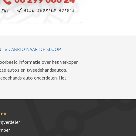
N
»
CABRIO NAAR DE SLOOP
voorbeeld informatie over het verkopen
tte auto’s en tweedehandsauto’s,
tweedehands auto onderdelen. Het
ten
m)verdeler
umper