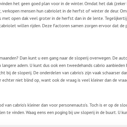
nden het geen goed plan voor in de winter. Omdat het dak (zeker h
er, verkopen mensen hun cabriolet in de herfst of winter de deur.
s met open dak veel groter in de herfst dan in de lente. Tegelijker
abriolet willen rijden. Deze factoren samen zorgen ervoor dat de p
maanden? Dan kunt u een gang naar de sloperij overwegen. De auto
en langere adem. U kunt dus ook een tweedehands cabrio aanbieden b
ht bij de sloperij. De onderdelen van cabrio’s zijn vaak schaarser d
r echter niet blind op, want ook de vraag is veel kleiner dan de vr
 van cabrio’s kleiner dan voor personenauto’s. Toch is er op de sl
n te vinden. Waag eens een poging bij uw sloperij in de buurt. U k