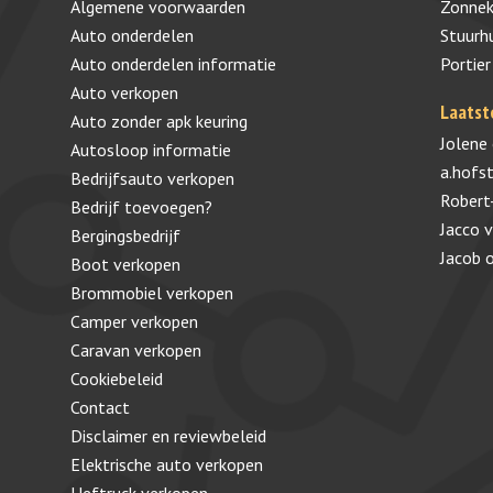
Algemene voorwaarden
Zonnek
Auto onderdelen
Stuurh
Auto onderdelen informatie
Portier
Auto verkopen
Laatst
Auto zonder apk keuring
Jolene
Autosloop informatie
a.hofs
Bedrijfsauto verkopen
Robert
Bedrijf toevoegen?
Jacco 
Bergingsbedrijf
Jacob
Boot verkopen
Brommobiel verkopen
Camper verkopen
Caravan verkopen
Cookiebeleid
Contact
Disclaimer en reviewbeleid
Elektrische auto verkopen
Heftruck verkopen