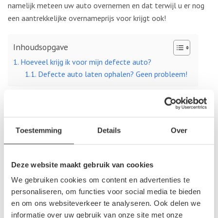
namelijk meteen uw auto overnemen en dat terwijl u er nog
een aantrekkelijke overnameprijs voor krijgt ook!
Inhoudsopgave
Hoeveel krijg ik voor mijn defecte auto?
Defecte auto laten ophalen? Geen probleem!
Hoeveel krijg ik voor mijn defecte auto?
Bovenstaande klinkt voor u uiteraard als muziek in de oren,
Toestemming
Details
Over
maar hoeveel zult u nu precies ontvangen voor uw defecte
auto? Wel dat hangt er een beetje vanaf. In eerste instantie
wordt er namelijk gekeken naar de omvang van het voertuig,
Deze website maakt gebruik van cookies
maar daarnaast worden ook de aanwezige onderdelen
We gebruiken cookies om content en advertenties te
geïnspecteerd. Het is immers perfect mogelijk dat enkele
personaliseren, om functies voor social media te bieden
cruciale onderdelen niet meer naar behoren functioneren,
en om ons websiteverkeer te analyseren. Ook delen we
maar daarom kan de rest van de auto nog wel gewoon
informatie over uw gebruik van onze site met onze