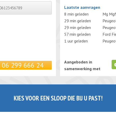
Gelieve dit veld leeg te laten.
Laatste aanvragen
8 min geleden
Mg Mg
29 min geleden
Peugeo
29 min geleden
Peugeo
57 min geleden
Ford Fi
1 uur geleden
Peugeot
Aangeboden in
06 299 666 24
samenwerking met
KIES VOOR EEN SLOOP DIE BIJ U PAST!