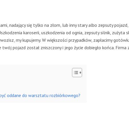
i, nadający się tylko na złom, lub inny stary albo zepsuty pojazd,
szkodzenia karoserii, uszkodzenia od ognia, zepsuty silnik, zużyta s
zywozisz, my kupujemy. W większości przypadków, zapłacimy gotówk
 twój pojazd został zniszczony i jego życie dobiegło końca. Firm
być oddane do warsztatu rozbiórkowego?