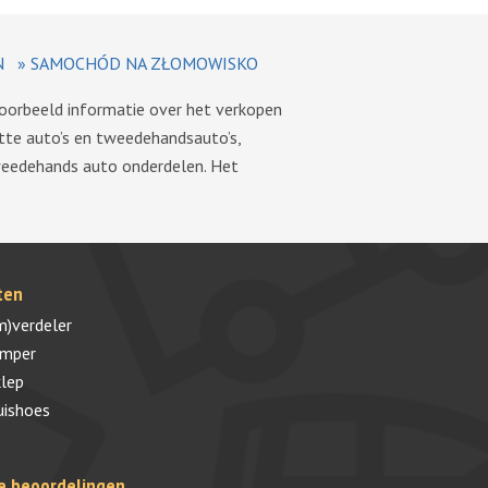
N
»
SAMOCHÓD NA ZŁOMOWISKO
voorbeeld informatie over het verkopen
tte auto’s en tweedehandsauto’s,
tweedehands auto onderdelen. Het
ten
m)verdeler
umper
lep
uishoes
e beoordelingen