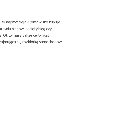
 jak najszybciej? Złomowisko kupuje
krzynia biegów, zacięty bieg czy
ą. Otrzymasz także certyfikat
a zajmująca się rozbiórką samochodów