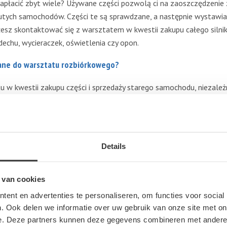
zapłacić zbyt wiele? Używane części pozwolą ci na zaoszczędzenie
sutych samochodów. Części te są sprawdzane, a następnie wystawia
sz skontaktować się z warsztatem w kwestii zakupu całego silni
echu, wycieraczek, oświetlenia czy opon.
ane do warsztatu rozbiórkowego?
 w kwestii zakupu części i sprzedaży starego samochodu, niezależn
ardziej poszukiwanych:
Citroën, Chrysler, Dacia, Dodge, Daewoo, Daihatsu, Fiat, Ford, Hond
es Benz, MG, Mini, Mitsubishi, Nissan, Opel, Peugeot, Renault, Rove
Details
 van cookies
ent en advertenties te personaliseren, om functies voor social
. Ook delen we informatie over uw gebruik van onze site met on
e. Deze partners kunnen deze gegevens combineren met andere i