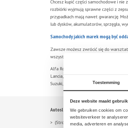
Chcesz kupić części samochodowe i nie 
rozbiórki wyjmują sprawne części z zep
przypadkach mają nawet gwarancję. Może
lub dysków, akumulatorów, sprzęgła, wyd
Samochody jakich marek mogą być odd
Zawsze możesz zwrócić się do warsztatu
wszystkie. Poniżej znajdziesz listę najb
Alfa Romeo, Audi, BMW, Buick, Chevrolet, 
Lancia, Land Rover, Lexus, Mazda, Merced
Toestemming
Suzuki, Toyota, Volkswagen, Volvo.
Deze website maakt gebruik
Autosloperij informatie
We gebruiken cookies om cont
websiteverkeer te analyseren
(Stroom)verdeler
media, adverteren en analys