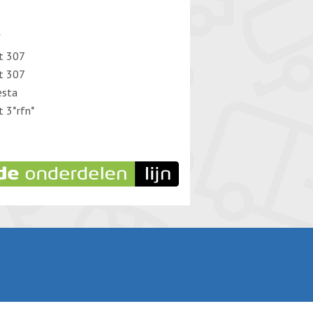
f
t 307
t 307
esta
 3*rfn*