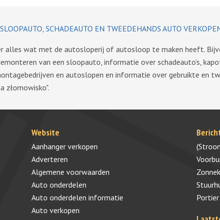
SLOOPAUTO, SCHADEAUTO EN TWEEDEHANDS AUTO VERKOPE
ver alles wat met de autosloperij of autosloop te maken heeft. Bij
demonteren van een sloopauto, informatie over schadeauto’s, kapo
montagebedrijven en autoslopen en informatie over gebruikte en 
a złomowisko".
Website
Berich
Aanhanger verkopen
(Stroo
Adverteren
Voorb
Algemene voorwaarden
Zonnek
Auto onderdelen
Stuurh
Auto onderdelen informatie
Portier
Auto verkopen
Laatst