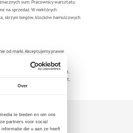
 znacznych sum. Pracownicy warsztatu
ne na sprzedaż. W niektórych
ka, skrzyni biegów, klocków hamulcowych
ie od marki. Akceptujemy prawie
a, Hyundai, Jaguar, Jeep, Kia, Lada,
r, Saab, Seat, Skoda, Subaru, Smart,
Over
 media te bieden en om ons
ze partners voor social
nformatie die u aan ze heeft