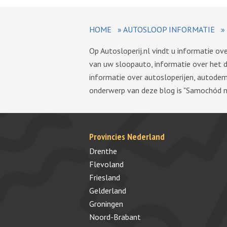
HOME
»
AUTOSLOOP INFORMATIE
»
Op Autosloperij.nl vindt u informatie o
van uw sloopauto, informatie over het 
informatie over autosloperijen, autode
onderwerp van deze blog is "Samochód n
Provincies Nederland
Drenthe
Flevoland
Friesland
Gelderland
Groningen
Noord-Brabant