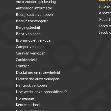
Auto zonder apk keuring
Jolene
Autosloop informatie
a.hofs
Bedrijfsauto verkopen
Robert
Bedrijf toevoegen?
Jacco 
Bergingsbedrijf
Jacob
Boot verkopen
Brommobiel verkopen
Camper verkopen
Caravan verkopen
Cookiebeleid
Contact
Disclaimer en reviewbeleid
Elektrische auto verkopen
Heftruck verkopen
Hoe werkt onze ophaaldienst?
Homepage
Kentekencheck
Pick-up verkopen