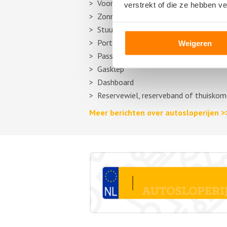
Voorbumper
verstrekt of die ze hebben v
Zonneklep
Stuurhuishoes
Portier
Weigeren
Passagiersstoel
Gasklep
Dashboard
Reservewiel, reserveband of thuiskom
Meer berichten over autosloperijen >