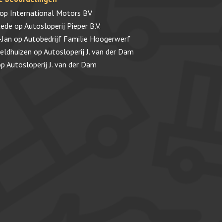
op
International Motors BV
tede
op
Autosloperij Pieper B.V.
-Jan
op
Autobedrijf Familie Hoogerwerf
veldhuizen
op
Autosloperij J. van der Dam
op
Autosloperij J. van der Dam