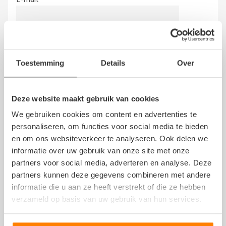
Beoordeling
*
Toestemming
Details
Over
Deze website maakt gebruik van cookies
Hierbij bevestig ik dat de review is gebaseerd op mijn
eigen ervaring en ik heb geen vergoeding en/of andere
We gebruiken cookies om content en advertenties te
giften, direct dan wel indirect, ontvangen van een
personaliseren, om functies voor social media te bieden
persoon dan wel derden, om dit bedrijf te beoordelen.
en om ons websiteverkeer te analyseren. Ook delen we
Op het schrijven van een beoordeling zijn de
algemene
informatie over uw gebruik van onze site met onze
voorwaarden
en de
disclaimer
van NoQ B.V. van
partners voor social media, adverteren en analyse. Deze
overeenkomstige toepassing.
partners kunnen deze gegevens combineren met andere
informatie die u aan ze heeft verstrekt of die ze hebben
verzameld op basis van uw gebruik van hun services.