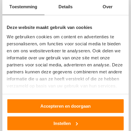
Mimoun
Toestemming
Details
Over
19 juni 2020
Deze website maakt gebruik van cookies
Goed geholpen !
We gebruiken cookies om content en advertenties te
personaliseren, om functies voor social media te bieden
en om ons websiteverkeer te analyseren. Ook delen we
Paul van den Berg
informatie over uw gebruik van onze site met onze
5 juni 2020
partners voor social media, adverteren en analyse. Deze
partners kunnen deze gegevens combineren met andere
informatie die u aan ze heeft verstrekt of die ze hebben
verzameld op basis van uw gebruik van hun services.
Top bedrijf !!!
Accepteren en doorgaan
Nicky
11 april 2020
Instellen