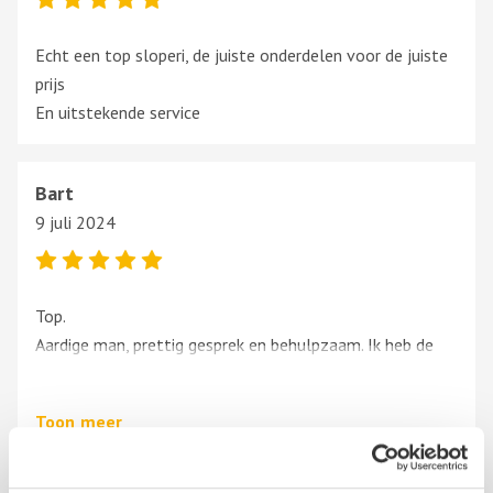
Echt een top sloperi, de juiste onderdelen voor de juiste
prijs
En uitstekende service
Bart
9 juli 2024
Top.
Aardige man, prettig gesprek en behulpzaam. Ik heb de
stoelrails zelf mogen demonteren uit een Fiat, super.
Geen gedoe, nette prijs vooraf.
Toon
meer
Aanrader.