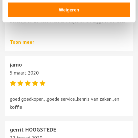
Weigeren
Veel verstand van Onderdelen zoals dat hoort een
belletje en ze halen het er netjes af en leggen het klaar
zeer tevreden ?
Toon
meer
jarno
5 maart 2020
goed goedkoper,,,goede service..kennis van zaken,,en
koffie
gerrit HOOGSTEDE
22 januari 2020