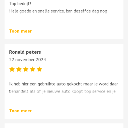
Top bedrijf!
Hele goede en snelle service, kan dezelfde dag nog
terecht met je auto en weer ophalen. Personeel is
vriendelijk en vakkundig.
Toon
meer
Ronald peters
22 november 2024
Ik heb hier een gebruikte auto gekocht maar je word daar
behandelt als of je nieuwe auto koopt top service en je
word daar als klant ontvangen in een woord geweldig
Toon
meer