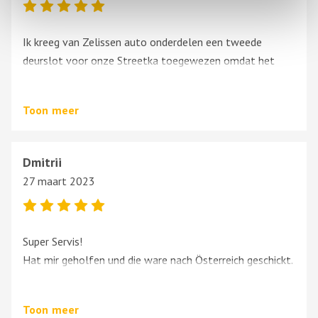
Ik kreeg van Zelissen auto onderdelen een tweede
deurslot voor onze Streetka toegewezen omdat het
eerst aangekochte niet werkte. Dit zonder problemen en
opgestuurd naar Frankrijk. Bedankt voor deze service.
Toon
meer
Frank Van Houtven.??
Dmitrii
27 maart 2023
Super Servis!
Hat mir geholfen und die ware nach Österreich geschickt.
Profi !!!!
Ich kann wieter Empfehlen!
Toon
meer