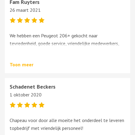
Fam Ruyters
26 maart 2021
We hebben een Peugeot 206+ gekocht naar
tevredenheid, goede service, vriendelijke medewerkers,
we kregen 3 maanden garantie op onze auto. Deze
garage is zeker de moeite waard om een auto te kopen.
Toon
meer
Schadenet Beckers
1 oktober 2020
Chapeau voor door alle moeite het onderdeel te leveren
topbedrijf met vriendelijk personeel!