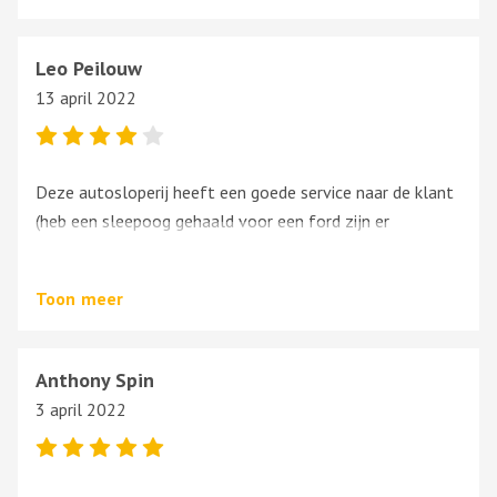
Leo Peilouw
13 april 2022
Deze autosloperij heeft een goede service naar de klant
(heb een sleepoog gehaald voor een ford zijn er
verschillende heb maar een gevonden,kon ik het zo
meenemen.
Toon
meer
Anthony Spin
3 april 2022