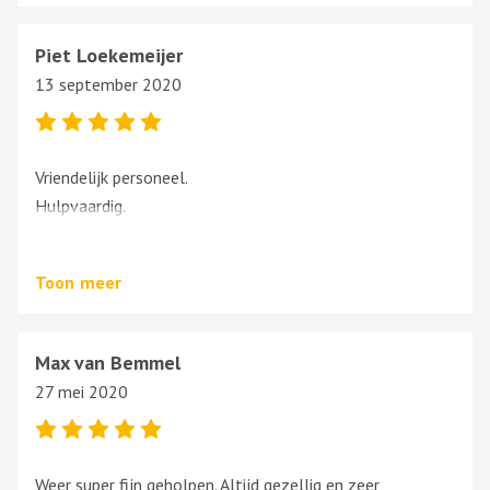
Piet Loekemeijer
13 september 2020
Vriendelijk personeel.
Hulpvaardig.
Goede kwaliteit onderdelen tegen een zeer schappelijke
prijs.
Toon
meer
Een echte aanrader!
Max van Bemmel
27 mei 2020
Weer super fijn geholpen. Altijd gezellig en zeer