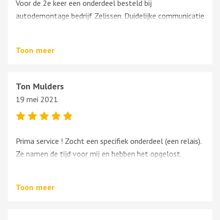
Voor de 2e keer een onderdeel besteld bij
autodemontage bedrijf Zelissen. Duidelijke communicatie
per mail. Snel en duidelijk verloop van bestellen tot en
met levering. Ik als leek moet het ook hebben van de
Toon
meer
service van het bedrijf en daar wordt ruim de tijd voor
genomen om te voorkomen dat je iets besteld wat niet
voor mijn auto bestemd is. Vriendelijk personeel/ bedrijf.
Ton Mulders
Ik kijk eerst op de site van Zelissen voordat ik verder kijk.
19 mei 2021
Prima service ! Zocht een specifiek onderdeel (een relais).
Ze namen de tijd voor mij en hebben het opgelost.
Kundig personeel !
Toon
meer