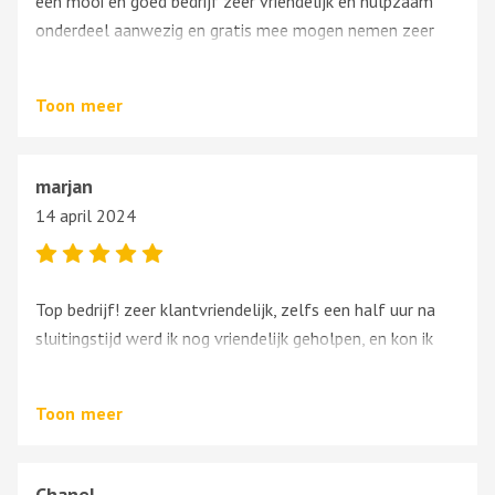
een mooi en goed bedrijf zeer vriendelijk en hulpzaam
onderdeel aanwezig en gratis mee mogen nemen zeer
dank ervoor
Toon
meer
marjan
14 april 2024
Top bedrijf! zeer klantvriendelijk, zelfs een half uur na
sluitingstijd werd ik nog vriendelijk geholpen, en kon ik
met mijn auto onderdeel naar huis ,fijn bedrijf..
Toon
meer
Chanel