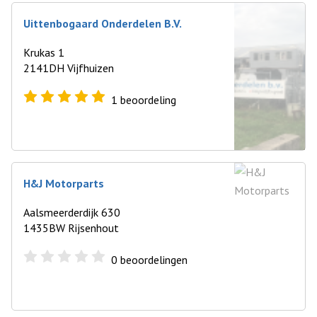
Uittenbogaard Onderdelen B.V.
Krukas 1
2141DH Vijfhuizen
1
beoordeling
H&J Motorparts
Aalsmeerderdijk 630
1435BW Rijsenhout
0
beoordelingen