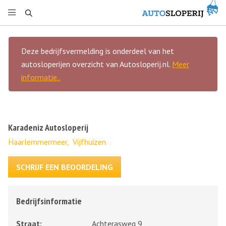
Deze bedrijfsvermelding is onderdeel van het
autosloperijen overzicht van Autosloperij.nl.
Meer
informatie..
Karadeniz Autosloperij
Haarlemmermeer,
Vijfhuizen
SCHRIJF EEN BEOORDELING
Bedrijfsinformatie
Straat:
Achterasweg 9