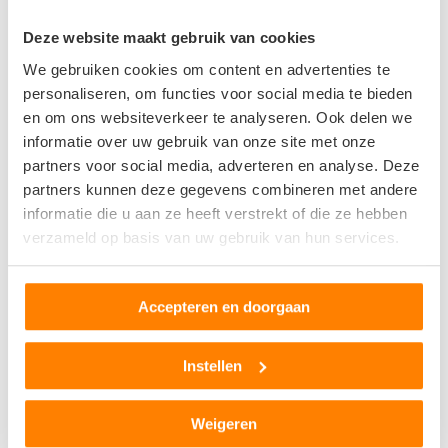
Autosloperij Ugur
Deze website maakt gebruik van cookies
Steekas 2
We gebruiken cookies om content en advertenties te
2141DJ Vijfhuizen
personaliseren, om functies voor social media te bieden
en om ons websiteverkeer te analyseren. Ook delen we
0
beoordelingen
informatie over uw gebruik van onze site met onze
partners voor social media, adverteren en analyse. Deze
partners kunnen deze gegevens combineren met andere
informatie die u aan ze heeft verstrekt of die ze hebben
verzameld op basis van uw gebruik van hun services.
Edris Auto & Automaterialen
Nokkenas 8
Accepteren en doorgaan
2141DE Vijfhuizen
0
beoordelingen
Instellen
Weigeren