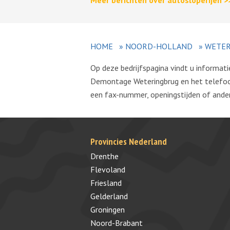
Meer berichten over autosloperijen >
HOME
»
NOORD-HOLLAND
»
WETER
Op deze bedrijfspagina vindt u informa
Demontage Weteringbrug en het telefoo
een fax-nummer, openingstijden of andere
Provincies Nederland
Drenthe
Flevoland
Friesland
Gelderland
Groningen
Noord-Brabant