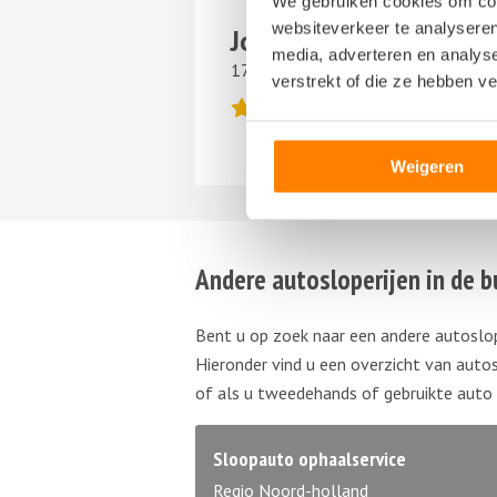
We gebruiken cookies om cont
websiteverkeer te analyseren
John
media, adverteren en analys
17 juni 2024
verstrekt of die ze hebben v
Weigeren
Andere autosloperijen in de b
Bent u op zoek naar een andere autoslo
Hieronder vind u een overzicht van autos
of als u tweedehands of gebruikte auto
Sloopauto ophaalservice
Regio Noord-holland