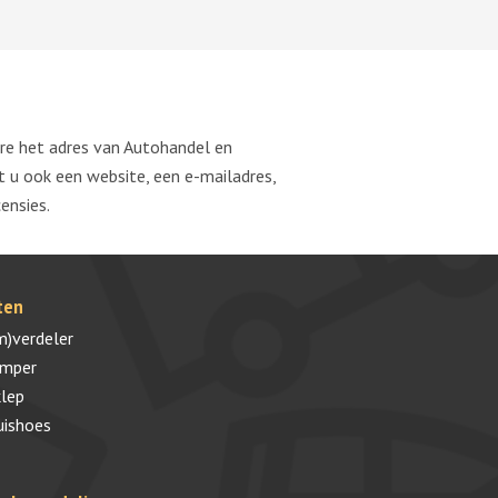
re het adres van Autohandel en
u ook een website, een e-mailadres,
ensies.
ten
m)verdeler
umper
lep
uishoes