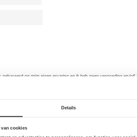
 is gebaseerd op mijn eigen ervaring en ik heb geen vergoeding en/of 
on dan wel derden, om dit bedrijf te beoordelen. Op het schrijven 
.V. van overeenkomstige toepassing.
Details
 van cookies