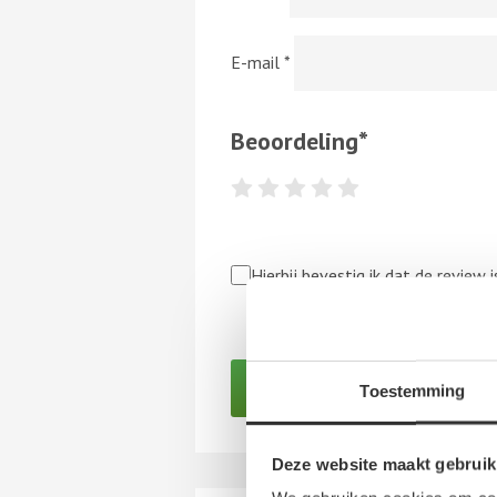
E-mail
*
Beoordeling
*
Hierbij bevestig ik dat de review
indirect, ontvangen van een perso
Algemene Voorwaarden van NoQ B
Toestemming
Deze website maakt gebruik