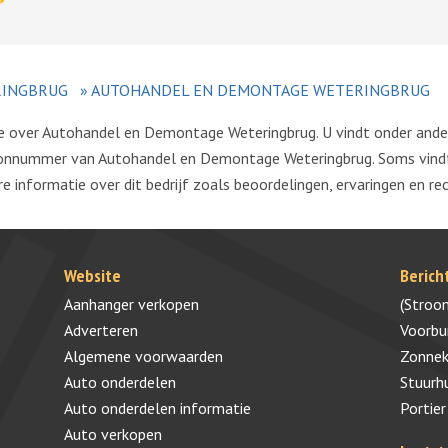
>
INGBRUG
»
AUTOHANDEL EN DEMONTAGE WETERINGBRUG
tie over Autohandel en Demontage Weteringbrug. U vindt onder ande
nnummer van Autohandel en Demontage Weteringbrug. Soms vindt 
 informatie over dit bedrijf zoals beoordelingen, ervaringen en rec
Website
Berich
Aanhanger verkopen
(Stroo
Adverteren
Voorb
Algemene voorwaarden
Zonnek
Auto onderdelen
Stuurh
Auto onderdelen informatie
Portier
Auto verkopen