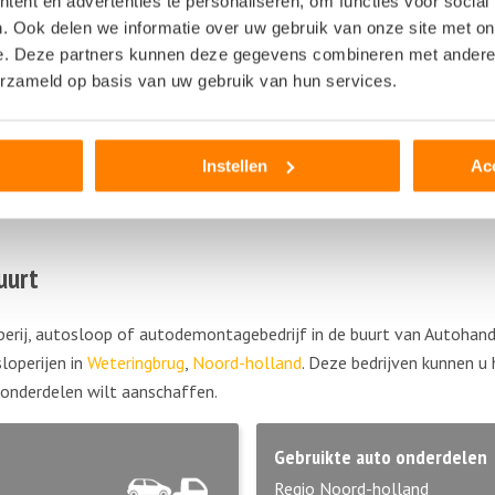
ent en advertenties te personaliseren, om functies voor social
. Ook delen we informatie over uw gebruik van onze site met on
e. Deze partners kunnen deze gegevens combineren met andere i
erzameld op basis van uw gebruik van hun services.
Instellen
Ac
uurt
perij, autosloop of autodemontagebedrijf in de buurt van Autoha
loperijen in
Weteringbrug
,
Noord-holland
. Deze bedrijven kunnen u
 onderdelen wilt aanschaffen.
Gebruikte auto onderdelen
Regio Noord-holland