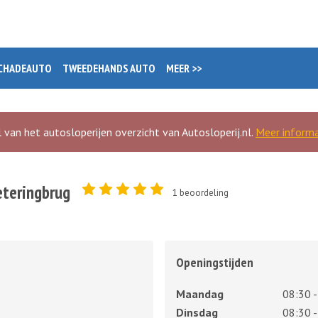
CHADEAUTO
TWEEDEHANDS AUTO
MEER >>
 van het autosloperijen overzicht van Autosloperij.nl.
Meer informa
teringbrug
1
beoordeling
Openingstijden
Maandag
08:30 -
Dinsdag
08:30 -