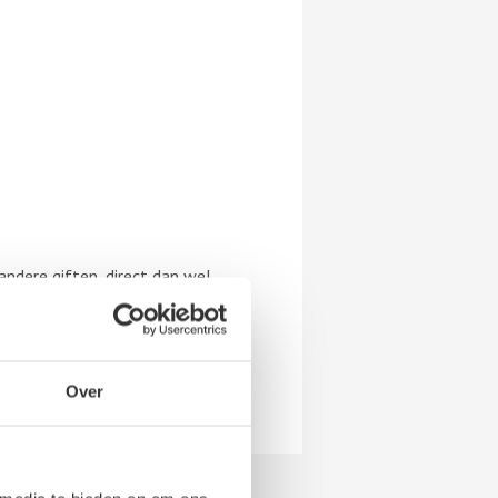
andere giften, direct dan wel
van een beoordeling zijn de
Over