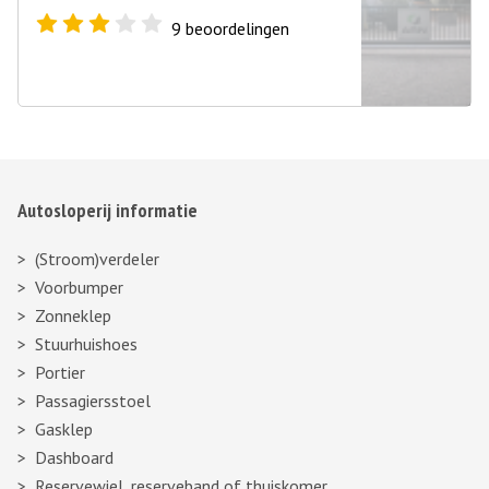
9
beoordelingen
Autosloperij informatie
(Stroom)verdeler
Voorbumper
Zonneklep
Stuurhuishoes
Portier
Passagiersstoel
Gasklep
Dashboard
Reservewiel, reserveband of thuiskomer