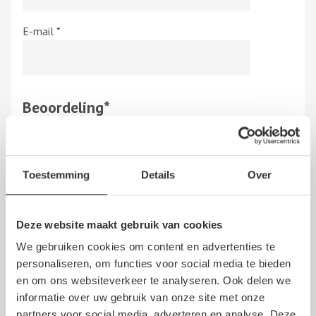
E-mail
*
Beoordeling
*
Toestemming
Details
Over
Hierbij bevestig ik dat de review is gebaseerd op mijn
eigen ervaring en ik heb geen vergoeding en/of andere
giften, direct dan wel indirect, ontvangen van een
persoon dan wel derden, om dit bedrijf te beoordelen.
Deze website maakt gebruik van cookies
Op het schrijven van een beoordeling zijn de
algemene
We gebruiken cookies om content en advertenties te
voorwaarden
en de
disclaimer
van NoQ B.V. van
personaliseren, om functies voor social media te bieden
overeenkomstige toepassing.
en om ons websiteverkeer te analyseren. Ook delen we
informatie over uw gebruik van onze site met onze
partners voor social media, adverteren en analyse. Deze