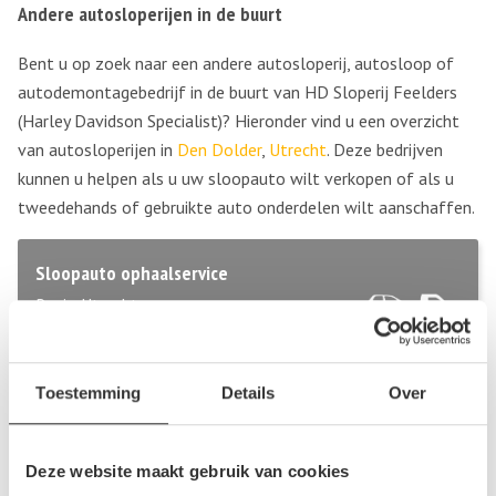
Andere autosloperijen in de buurt
Bent u op zoek naar een andere autosloperij, autosloop of
autodemontagebedrijf in de buurt van HD Sloperij Feelders
(Harley Davidson Specialist)? Hieronder vind u een overzicht
van autosloperijen in
Den Dolder
,
Utrecht
. Deze bedrijven
kunnen u helpen als u uw sloopauto wilt verkopen of als u
tweedehands of gebruikte auto onderdelen wilt aanschaffen.
Sloopauto ophaalservice
Regio Utrecht
Bel direct 06 299 666 24
Toestemming
Details
Over
Gebruikte auto onderdelen
Regio Utrecht
Deze website maakt gebruik van cookies