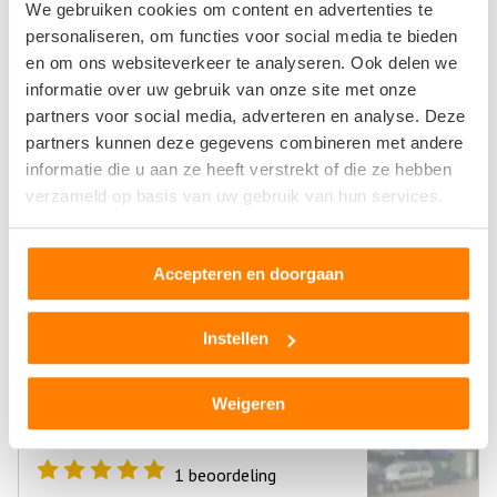
We gebruiken cookies om content en advertenties te
Onderdeel aanvragen
personaliseren, om functies voor social media te bieden
en om ons websiteverkeer te analyseren. Ook delen we
informatie over uw gebruik van onze site met onze
Allround Autodemontage
partners voor social media, adverteren en analyse. Deze
partners kunnen deze gegevens combineren met andere
Fornheselaan 158
informatie die u aan ze heeft verstrekt of die ze hebben
3734GE Den Dolder
verzameld op basis van uw gebruik van hun services.
0
beoordelingen
Accepteren en doorgaan
Instellen
Askar Auto-Demontagebedrijf
Leptonenweg 15
Weigeren
3542CJ Den Dolder
1
beoordeling