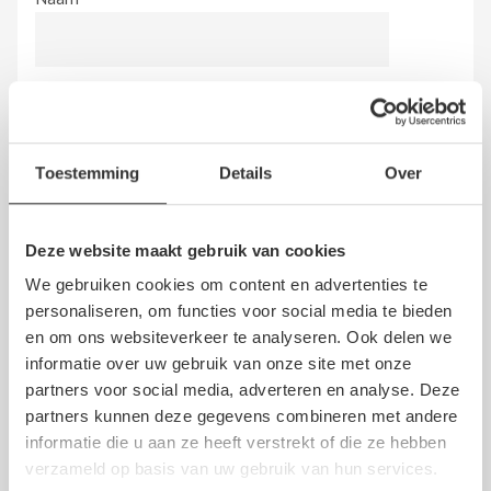
E-mail
*
Toestemming
Details
Over
Beoordeling
*
Deze website maakt gebruik van cookies
We gebruiken cookies om content en advertenties te
personaliseren, om functies voor social media te bieden
Hierbij bevestig ik dat de review is gebaseerd op mijn
en om ons websiteverkeer te analyseren. Ook delen we
eigen ervaring en ik heb geen vergoeding en/of andere
informatie over uw gebruik van onze site met onze
giften, direct dan wel indirect, ontvangen van een
partners voor social media, adverteren en analyse. Deze
persoon dan wel derden, om dit bedrijf te beoordelen.
partners kunnen deze gegevens combineren met andere
Op het schrijven van een beoordeling zijn de
algemene
informatie die u aan ze heeft verstrekt of die ze hebben
voorwaarden
en de
disclaimer
van NoQ B.V. van
verzameld op basis van uw gebruik van hun services.
overeenkomstige toepassing.