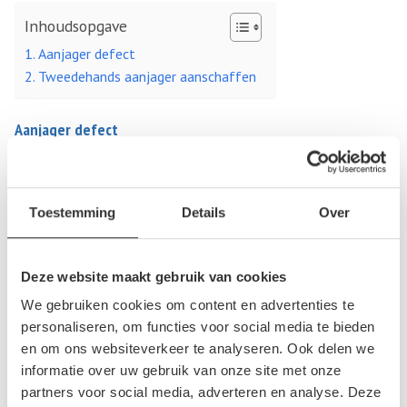
Inhoudsopgave
Aanjager defect
Tweedehands aanjager aanschaffen
Aanjager defect
Wanneer de aanjager niet meer naar behoren werkt, is dit
natuurlijk uitermate vervelend en kan hij het beste volledig
Toestemming
Details
Over
vervangen worden. Het is een belangrijk onderdeel van de
auto, omdat het zorgt voor de verdeling van de warme of
koude luchtstroom, welke afhankelijk is van de temperatuur
Deze website maakt gebruik van cookies
instelling. Gelukkig kan de kapotte aanjager gemakkelijk
We gebruiken cookies om content en advertenties te
vervangen worden. De onderdelen hiervoor zijn verkrijgbaar
personaliseren, om functies voor social media te bieden
online, waar je een ruim assortiment van verschillende
en om ons websiteverkeer te analyseren. Ook delen we
aanjagers kan vinden, of tweedehands bij bijvoorbeeld de
informatie over uw gebruik van onze site met onze
sloop. Na vervanging van de aanjager zal het probleem
partners voor social media, adverteren en analyse. Deze
opgelost moeten zijn en is de blower in de auto weer goed te