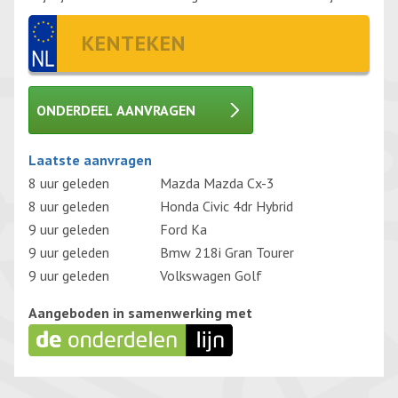
ONDERDEEL AANVRAGEN
Gelieve dit veld leeg te laten.
Laatste aanvragen
8 uur geleden
Mazda Mazda Cx-3
8 uur geleden
Honda Civic 4dr Hybrid
9 uur geleden
Ford Ka
9 uur geleden
Bmw 218i Gran Tourer
9 uur geleden
Volkswagen Golf
Aangeboden in samenwerking met