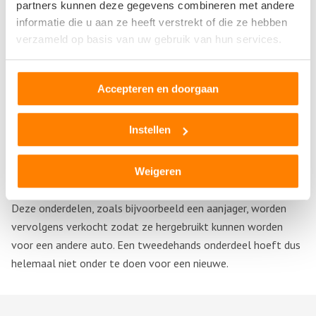
partners kunnen deze gegevens combineren met andere
gebruiken.
informatie die u aan ze heeft verstrekt of die ze hebben
verzameld op basis van uw gebruik van hun services.
Tweedehands aanjager aanschaffen
Als de aanjager kapot is en vervangen moet worden, kan je
Accepteren en doorgaan
natuurlijk een nieuwe aanschaffen, maar het is vaak
voordeliger om er eentje tweedehands te kopen. Als deze
Instellen
tweedehands onderdelen nog goed werken, scheelt je dat
weer wat geld. Je kan bijvoorbeeld een aanjager kopen bij de
sloop. Hier slopen ze auto’s niet volledig, maar demonteren
Weigeren
ze eerst om te kijken of er nog bruikbare onderdelen in zitten.
Deze onderdelen, zoals bijvoorbeeld een aanjager, worden
vervolgens verkocht zodat ze hergebruikt kunnen worden
voor een andere auto. Een tweedehands onderdeel hoeft dus
helemaal niet onder te doen voor een nieuwe.