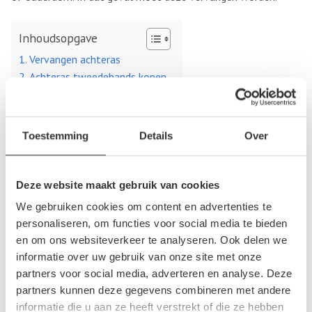
Inhoudsopgave
Vervangen achteras
Achteras tweedehands kopen
Vervangen achteras
Toestemming
Details
Over
Wanneer de achteras versleten is, moet deze gerepareerd of
vervangen worden. Je merkt dat je achteras toe is aan
vervanging tijdens het rijden. Of je ziet het als de
Deze website maakt gebruik van cookies
achterwielen scheef onder de auto staan. In zo’n geval is het
We gebruiken cookies om content en advertenties te
een slim idee om de as even na te laten kijken. Dit kan je
personaliseren, om functies voor social media te bieden
laten doen bij de garage. Hier kunnen ze hem vaak ook
en om ons websiteverkeer te analyseren. Ook delen we
meteen repareren, zodat je snel de weg weer op kunt. Het is
informatie over uw gebruik van onze site met onze
partners voor social media, adverteren en analyse. Deze
mogelijk om de achteras zelf te vervangen, maar voor het
partners kunnen deze gegevens combineren met andere
beste resultaat kan je dit beter laten doen bij een garage.
informatie die u aan ze heeft verstrekt of die ze hebben