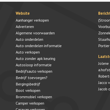
Website
Berich
Aanhanger verkopen
(Stroo
Adverteren
Voorb
Algemene voorwaarden
Zonnek
Auto onderdelen
Stuurh
Auto onderdelen informatie
Portier
Auto verkopen
Laatst
Auto zonder apk keuring
Jolene
Autosloop informatie
a.hofs
Bedrijfsauto verkopen
Robert
Bedrijf toevoegen?
Jacco 
Bergingsbedrijf
Jacob
Boot verkopen
Brommobiel verkopen
Camper verkopen
Caravan verkopen