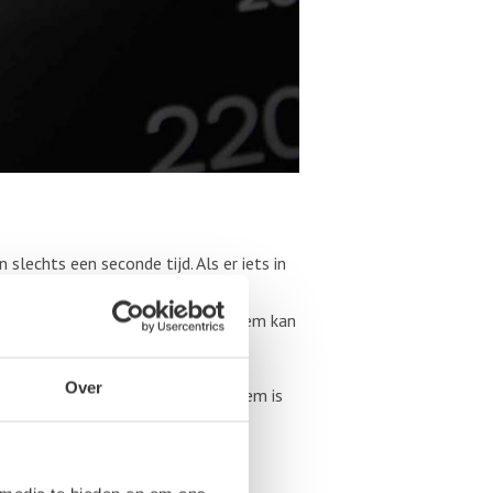
lechts een seconde tijd. Als er iets in
el problemen in het systeem worden
want een defect antiblokkeersysteem kan
Over
e problemen ervaart met het systeem is