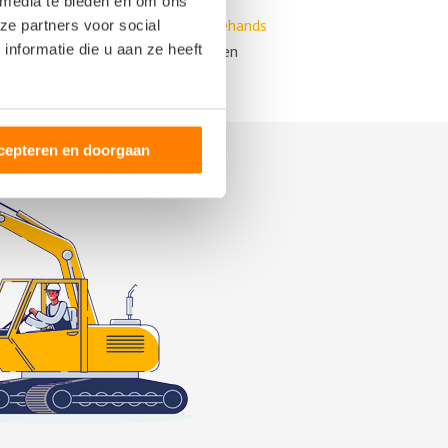
 media te bieden en om ons
je geld besparen door voor
tweedehands
ze partners voor social
nformatie die u aan ze heeft
oed functioneert. Deze onderdelen
cepteren en doorgaan