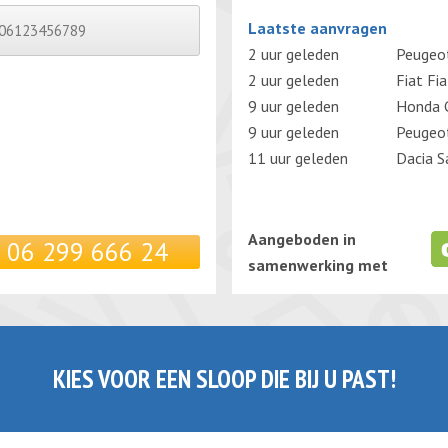
Gelieve dit veld leeg te laten.
Laatste aanvragen
2 uur geleden
Peugeo
2 uur geleden
Fiat Fi
9 uur geleden
Honda C
9 uur geleden
Peugeo
11 uur geleden
Dacia S
Aangeboden in
06 299 666 24
samenwerking met
KIES VOOR EEN SLOOP DIE BIJ U PAST!