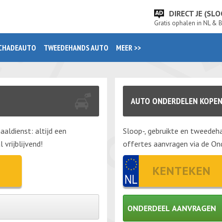
DIRECT JE (S
Gratis ophalen in NL & 
CHADEAUTO
TWEEDEHANDS AUTO
MEER >>
AUTO ONDERDELEN KOPE
aaldienst: altijd een
Sloop-, gebruikte en tweedeha
vrijblijvend!
offertes aanvragen via de Ond
ONDERDEEL AANVRAGEN