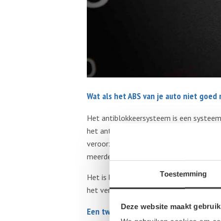
Wat als het ABS van je auto niet goed
Het antiblokkeersysteem is een systeem d
het antiblokkeersysteem kapot is, dan is
veroorzaakt door vieze sensoren, maar d
meerdere oorzaken hebben.
Toestemming
Het is belangrijk dat jij je auto onder
het verstandig om je auto direct na te la
Deze website maakt gebruik
Een tweedehands ABS kopen