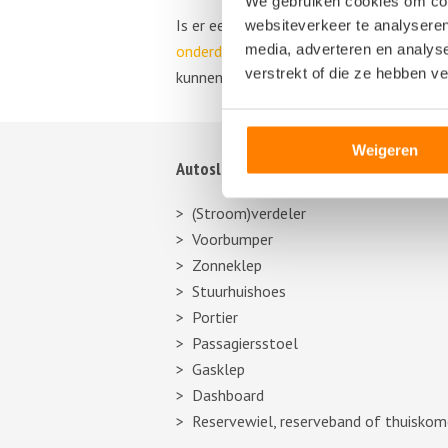
We gebruiken cookies om cont
Is er een onderdeel van het ABS van je
websiteverkeer te analyseren
media, adverteren en analys
onderdelen
te kiezen. Bij een sloperij k
verstrekt of die ze hebben v
kunnen worden hergebruikt in jouw auto.
Weigeren
Autosloperij informatie
(Stroom)verdeler
Voorbumper
Zonneklep
Stuurhuishoes
Portier
Passagiersstoel
Gasklep
Dashboard
Reservewiel, reserveband of thuiskom