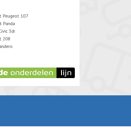
t Peugeot 107
at Panda
ivic 3dr
t 208
andero