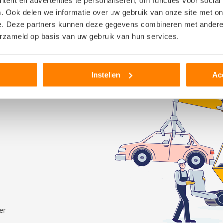
ent en advertenties te personaliseren, om functies voor social
 auto kapot of moet het hele systeem vervangen worden? Dan kun 
. Ook delen we informatie over uw gebruik van onze site met on
e. Deze partners kunnen deze gegevens combineren met andere i
omen
sloop
– en
schadeauto’s
binnen waarvan het ABS-systeem nog g
erzameld op basis van uw gebruik van hun services.
Instellen
Ac
er