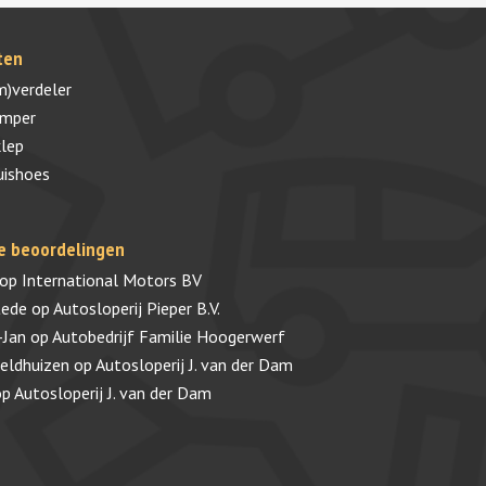
ten
m)verdeler
umper
lep
uishoes
e beoordelingen
op
International Motors BV
tede
op
Autosloperij Pieper B.V.
-Jan
op
Autobedrijf Familie Hoogerwerf
veldhuizen
op
Autosloperij J. van der Dam
op
Autosloperij J. van der Dam