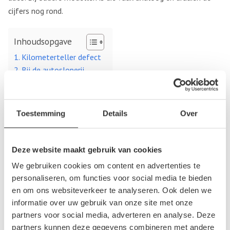
cijfers nog rond.
Inhoudsopgave
Kilometerteller defect
Bij de autosloperij
Kilometerteller defect
Toestemming
Details
Over
Op het moment dat één of meerdere instrumenten op het
paneel van het dashboard niet meer werkt, kan het moeilijk
zijn om goed te blijven rijden. Als de kilometerteller defect is
Deze website maakt gebruik van cookies
dan is het moeilijk om aan te tonen hoeveel kilometer je
We gebruiken cookies om content en advertenties te
gereden hebt. Dit kan gevolgen hebben voor de slijtage van
personaliseren, om functies voor social media te bieden
sommige onderdelen van de auto zoals de distributieriem, die
en om ons websiteverkeer te analyseren. Ook delen we
na een bepaald aantal kilometers moet worden vervangen.
informatie over uw gebruik van onze site met onze
partners voor social media, adverteren en analyse. Deze
Op het moment dat de kilometerteller defect is dan moet
partners kunnen deze gegevens combineren met andere
deze worden vervangen door een ander exemplaar.