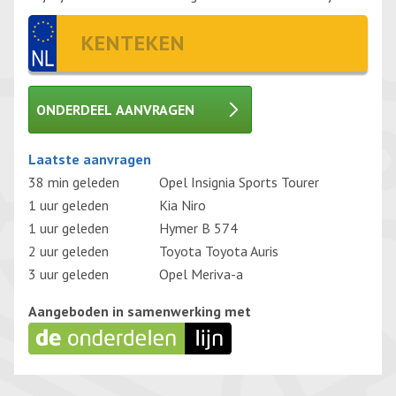
ONDERDEEL AANVRAGEN
Gelieve dit veld leeg te laten.
Laatste aanvragen
38 min geleden
Opel Insignia Sports Tourer
1 uur geleden
Kia Niro
1 uur geleden
Hymer B 574
2 uur geleden
Toyota Toyota Auris
3 uur geleden
Opel Meriva-a
Aangeboden in samenwerking met