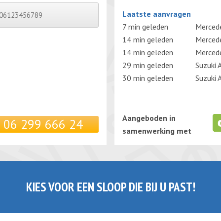
Gelieve dit veld leeg te laten.
Laatste aanvragen
7 min geleden
Merced
14 min geleden
Merced
14 min geleden
Merced
29 min geleden
Suzuki 
30 min geleden
Suzuki 
Aangeboden in
06 299 666 24
samenwerking met
KIES VOOR EEN SLOOP DIE BIJ U PAST!