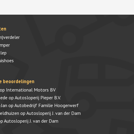
ten
m)verdeler
umper
lep
uishoes
e beoordelingen
op
International Motors BV
tede
op
Autosloperij Pieper B.V.
-Jan
op
Autobedrijf Familie Hoogerwerf
veldhuizen
op
Autosloperij J. van der Dam
op
Autosloperij J. van der Dam