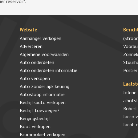
r reservoir".
Website
Berich
Aanhanger verkopen
(Stroo
Adverteren
Voorb
Algemene voorwaarden
Zonnek
Auto onderdelen
Stuurh
Auto onderdelen informatie
Portier
Auto verkopen
Laatst
Auto zonder apk keuring
Jolene
Autosloop informatie
a.hofs
Bedrijfsauto verkopen
Robert
Bedrijf toevoegen?
Jacco 
Bergingsbedrijf
Jacob
Boot verkopen
Brommobiel verkopen