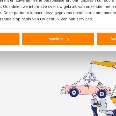
ent en advertenties te personaliseren, om functies voor social
aterialen ook nieuw aan te schaffen. Als je wilt besparen op de ko
. Ook delen we informatie over uw gebruik van onze site met on
 ruitensproeier reservoir is afkomstig uit een auto van hetzelfde m
e. Deze partners kunnen deze gegevens combineren met andere i
emonteerd, gecontroleerd en getest. Worden ze goed bevonden, da
erzameld op basis van uw gebruik van hun services.
tweede leven krijgen. Hierdoor wordt hergebruik van materialen en o
 voor de auto kopen.
Instellen
Ac