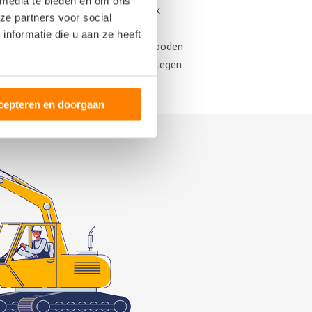
 media te bieden en om ons
sten voor aanschaf, dan kun je ook
ze partners voor social
erk en type als die van jou. De
nformatie die u aan ze heeft
n kunnen ze te koop worden aangeboden
nderdelen gestimuleerd en kun jij tegen
cepteren en doorgaan