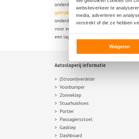
We gebruiken cookies om cont
onderdeel te kopen en de bijbehorende m
websiteverkeer te analyseren
gebruikte onderdelen
kopen. Een gebruikt
media, adverteren en analys
onderdelen uit deze auto’s worden ged
verstrekt of die ze hebben v
voor een aantrekkelijke prijs en zo een 
een lage prijs een vervangend onderdeel
Weigeren
Autosloperij informatie
(Stroom)verdeler
Voorbumper
Zonneklep
Stuurhuishoes
Portier
Passagiersstoel
Gasklep
Dashboard