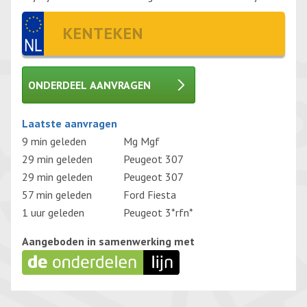
ONDERDEEL AANVRAGEN
Gelieve dit veld leeg te laten.
Laatste aanvragen
9 min geleden
Mg Mgf
29 min geleden
Peugeot 307
29 min geleden
Peugeot 307
57 min geleden
Ford Fiesta
1 uur geleden
Peugeot 3*rfn*
Aangeboden in samenwerking met