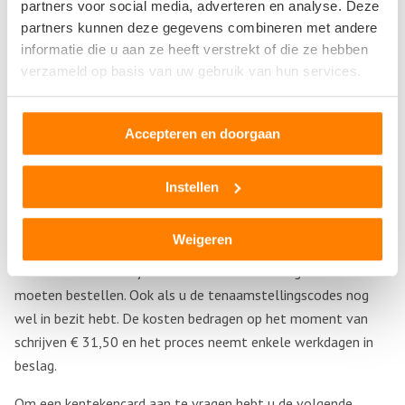
partners voor social media, adverteren en analyse. Deze
het kenteken
partners kunnen deze gegevens combineren met andere
het chassisnummer
informatie die u aan ze heeft verstrekt of die ze hebben
verzameld op basis van uw gebruik van hun services.
Als een handelaar of particulier uw auto over wil nemen,
heeft hij de volgende gegevens nodig:
Accepteren en doorgaan
het documentnummer rechts onder op de kentekencard
de tenaamstellingscodes (deel 1 en deel 2, totaal 9 cijfers)
Instellen
Kentekencard kwijt
Weigeren
Bent u kentekencard kwijt? Dan zult u een geheel nieuwe
kentekencard met bijbehorende tenaamstellingscodes
moeten bestellen. Ook als u de tenaamstellingscodes nog
wel in bezit hebt. De kosten bedragen op het moment van
schrijven € 31,50 en het proces neemt enkele werkdagen in
beslag.
Om een kentekencard aan te vragen hebt u de volgende