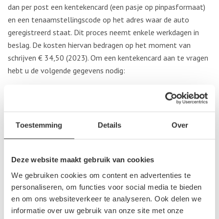
dan per post een kentekencard (een pasje op pinpasformaat)
en een tenaamstellingscode op het adres waar de auto
geregistreerd staat. Dit proces neemt enkele werkdagen in
beslag. De kosten hiervan bedragen op het moment van
schrijven € 34,50 (2023). Om een kentekencard aan te vragen
hebt u de volgende gegevens nodig:
het kenteken
het chassisnummer
Tenaamstellingscodes kwijt
Toestemming
Details
Over
Bent u in het bezit van een kentekencard, maar bent u de
tenaamstellingscodes kwijt geraakt? Dan kunt u op de
Deze website maakt gebruik van cookies
website van de RDW
een nieuwe tenaamstellingscode
We gebruiken cookies om content en advertenties te
aanvragen. De kosten hiervoor bedragen op het moment van
personaliseren, om functies voor social media te bieden
schrijven slechts € 1,10 (2023). Om de tenaamstellingscode
en om ons websiteverkeer te analyseren. Ook delen we
aan te vragen hebt u onderstaande gegevens nodig:
informatie over uw gebruik van onze site met onze