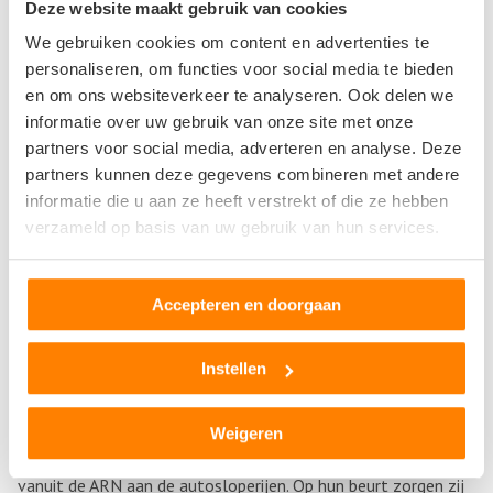
Deze website maakt gebruik van cookies
materialen. Bij Auto Recycling Nederland werken alle schakels
We gebruiken cookies om content en advertenties te
uit de Nederlandse autosector vrijwillig samen. Samen zorgen
personaliseren, om functies voor social media te bieden
ze ervoor dat 95% van een auto wordt gerecycled. Dit
en om ons websiteverkeer te analyseren. Ook delen we
percentage bestaat uit 85% dat als product of materiaal
informatie over uw gebruik van onze site met onze
moet worden hergebruikt en 10% waarvoor een nuttige
partners voor social media, adverteren en analyse. Deze
toepassing moet worden gevonden.
partners kunnen deze gegevens combineren met andere
informatie die u aan ze heeft verstrekt of die ze hebben
Autobedrijven met sloopwerkzaamheden
verzameld op basis van uw gebruik van hun services.
Autobedrijven die zich bezighouden met
sloopwerkzaamheden leveren dus een grote bijdrage aan het
Accepteren en doorgaan
zo goed mogelijk hergebruiken van een afgedankte auto. De
onderdelen die vanuit een autosloperij worden geleverd
Instellen
worden gebruikt om nieuwe producten van te maken of
wanneer ze nog in een goede staat zijn, verwerkt in
bestaande auto’s. Afhankelijk van het gewicht van het
Weigeren
gedemonteerde materiaal wordt een bepaalde prijs betaald
vanuit de ARN aan de autosloperijen. Op hun beurt zorgen zij