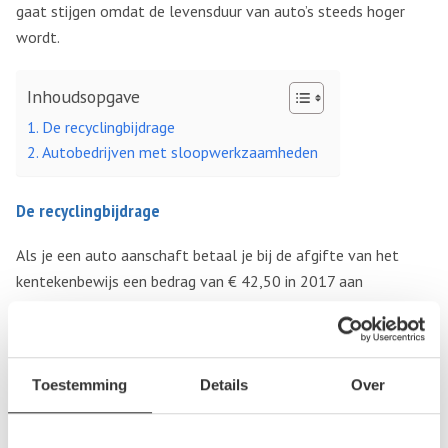
gaat stijgen omdat de levensduur van auto’s steeds hoger
wordt.
Inhoudsopgave
De recyclingbijdrage
Autobedrijven met sloopwerkzaamheden
De recyclingbijdrage
Als je een auto aanschaft betaal je bij de afgifte van het
kentekenbewijs een bedrag van € 42,50 in 2017 aan
recyclingbijdrage. Voorheen stond deze bijdrage bekend onder
de naam verwijderingsbijdrage. Dit bedrag geldt alleen voor
personenauto’s en voor bestelwagens met 4 of meer wielen.
De recyclingbijdrage gaat naar Auto Recycling Nederland
Toestemming
Details
Over
(ARN). Deze organisatie geeft premies aan sloopbedrijven
voor het demonteren van auto’s en het hergebruik van