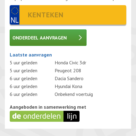
ONDERDEEL AANVRAGEN
Gelieve dit veld leeg te laten.
Laatste aanvragen
5 uur geleden
Honda Civic 3dr
5 uur geleden
Peugeot 208
6 uur geleden
Dacia Sandero
6 uur geleden
Hyundai Kona
6 uur geleden
Onbekend voertuig
Aangeboden in samenwerking met