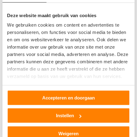
Al met al kan de autosloperij ook baat hebben wij simpelweg
de schroot van jouw kapotte auto.
Deze website maakt gebruik van cookies
Een nieuwe motor
We gebruiken cookies om content en advertenties te
personaliseren, om functies voor social media te bieden
De autosloperij verzamelt voertuigen van alle soorten en
en om ons websiteverkeer te analyseren. Ook delen we
maten in, van gehele voertuigen tot alleen hun onderdelen of
informatie over uw gebruik van onze site met onze
zelfs schroot. Dit betekent dat er vele onderdelen
partners voor social media, adverteren en analyse. Deze
partners kunnen deze gegevens combineren met andere
hergebruikt kunnen worden om andere kapotte auto’s op te
informatie die u aan ze heeft verstrekt of die ze hebben
knappen, of dat jouw gehele auto zonder motor gekoppeld
verzameld op basis van uw gebruik van hun services.
kan worden een overgebleven motor van een tot schroot
verwerkt model. Op deze manier krijg jouw auto of een
andere een nieuw leven gegund. Jij verdient een bedrag aan je
Accepteren en doorgaan
oude voertuig en de autosloperij heeft de mogelijkheid een
nieuwe auto te creëren om door te verkopen.
Instellen
Op waarde schatten
Weigeren