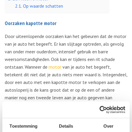
Op waarde schatten
Oorzaken kapotte motor
Door uiteenlopende oorzaken kan het gebeuren dat de motor
van je auto het begeeft. Er kan slijtage optreden, als gevolg
van onder meer ouderdom, intensief gebruik en barre
weersomstandigheden. Ook kan er tijdens een rit schade
ontstaan. Wanneer de
motor
van je auto het begeeft,
betekent dit niet dat je auto niets meer waard is. Integendeel,
door een auto met een kapotte motor te verkopen aan de
autosloperij is de kans groot dat er op de een of andere
manier nog een tweede leven aan je auto gegeven kan
worden. Zo kunnen andere onderdelen van je auto
gedemonteerd worden om geplaatst worden in een ander
model. Ook kan juist een motor van een soortgelijk model in
Toestemming
Details
Over
jouw auto geplaatst worden en deze zo weer rijklaar maken.