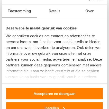
niet voor uit: al het werk wordt voor je gedaan. De auto
wordt in overleg snel afgehaald en hierna kan jij, indien van
Toestemming
Details
Over
toepassing, je nieuwe auto ophalen.
Sloopauto laten halen
Deze website maakt gebruik van cookies
We gebruiken cookies om content en advertenties te
Het afhalen van een sloopauto is een nauwkeurige bezigheid.
personaliseren, om functies voor social media te bieden
Vaak zijn sloopauto’s voertuigen die ernstige schade hebben
en om ons websiteverkeer te analyseren. Ook delen we
opgelopen bij bijvoorbeeld een botsing of voertuigen met
informatie over uw gebruik van onze site met onze
technische mankementen. Daarnaast kunnen het ook oude
partners voor social media, adverteren en analyse. Deze
auto’s zijn die door verjaring ontzettend zijn gaan roesten.
partners kunnen deze gegevens combineren met andere
Wanneer de ophaalservice je auto komt afhalen met een
informatie die u aan ze heeft verstrekt of die ze hebben
takelwagen is het belangrijk dat de kabels worden bevestigd
verzameld op basis van uw gebruik van hun services.
aan stevige punten. Het kan soms moeilijk te bepalen zijn
waar de kabels het beste bevestigd kunnen worden. De
Accepteren en doorgaan
conditie van het metaal moet namelijk goed zijn om het
gewicht van de auto te kunnen dragen. De medewerker van
het de
ophaalservice
of autosloperij heeft verstand van
Instellen