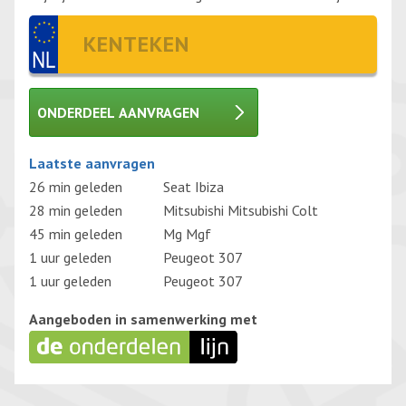
ONDERDEEL AANVRAGEN
Gelieve dit veld leeg te laten.
Laatste aanvragen
26 min geleden
Seat Ibiza
28 min geleden
Mitsubishi Mitsubishi Colt
45 min geleden
Mg Mgf
1 uur geleden
Peugeot 307
1 uur geleden
Peugeot 307
Aangeboden in samenwerking met