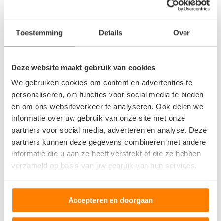
inschatting wordt gemaakt of het voertuig in zijn geheel nog
weer opgeknapt kan worden of dat er specifieke onderdelen
hergebruikt kunnen worden.
Toestemming
Details
Over
Nieuw elan
Deze website maakt gebruik van cookies
De Volkswagen busjes en kampeerwagens (T1, T2, T3 en T4)
waren vroeger in overvloed aanwezig op de wegen, ook in
We gebruiken cookies om content en advertenties te
personaliseren, om functies voor social media te bieden
Nederland. Tegenwoordig zijn ze zeldzamer geworden en
en om ons websiteverkeer te analyseren. Ook delen we
daarom populair onder zowel verzamelaars als jongeren. De
informatie over uw gebruik van onze site met onze
autosloperij is erin gespecialiseerd om te kijken wat er nog
partners voor social media, adverteren en analyse. Deze
van oude modellen gemaakt kan worden. Soms is een
partners kunnen deze gegevens combineren met andere
Volkswagen busje of kampeerwagen na enkele kleine of
informatie die u aan ze heeft verstrekt of die ze hebben
grotere reparaties weer helemaal rijklaar en geschikt om te
verzameld op basis van uw gebruik van hun services.
verkopen aan een nieuwe liefhebber. Omdat Volkswagen
busjes en kampeerwagens soms over zeer specifieke
onderdelen beschikken, kunnen ook de oudste modellen soms
Accepteren en doorgaan
ingezet worden om te strippen voor een ander model. Zo kan