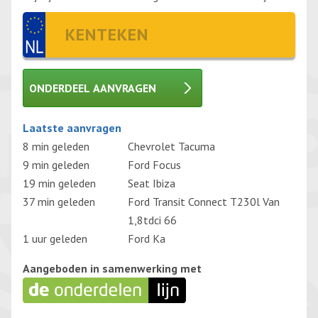
ONDERDEEL AANVRAGEN
Gelieve dit veld leeg te laten.
Laatste aanvragen
8 min geleden
Chevrolet Tacuma
9 min geleden
Ford Focus
19 min geleden
Seat Ibiza
37 min geleden
Ford Transit Connect T230l Van
1,8tdci 66
1 uur geleden
Ford Ka
Aangeboden in samenwerking met